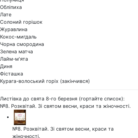
Обліпиха
Лате
Солоний горішок
Журавлина
Кокос-мигдаль
Чорна смородина
Зелена матча
Лайм-м'ята
Диня
Фісташка
Курага-волоський горіх (закінчився)
Листівка до свята 8-го березня (гортайте список):
№8. Розквітай. Зі святом весни, краси та жіночності.
№8. Розквітай. Зі святом весни, краси та
жіночності.