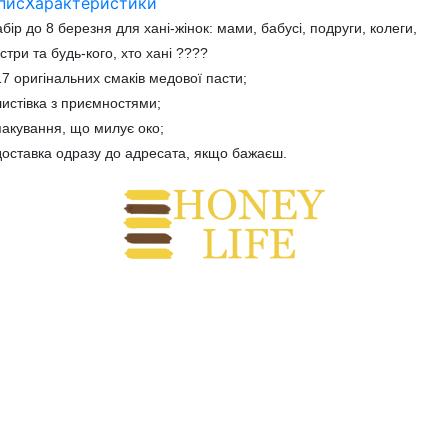
пис
Характеристики
бір до 8 березня для хані-жінок: мами, бабусі, подруги, колеги,
стри та будь-кого, хто хані ????
17 оригінальних смаків медової пасти;
листівка з приємностями;
пакування, що милує око;
доставка одразу до адресата, якщо бажаєш.