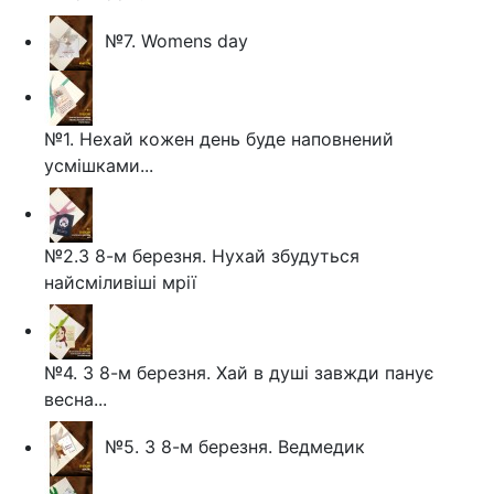
№7. Womens day
№1. Нехай кожен день буде наповнений
усмішками...
№2.З 8-м березня. Нухай збудуться
найсміливіші мрії
№4. З 8-м березня. Хай в душі завжди панує
весна...
№5. З 8-м березня. Ведмедик