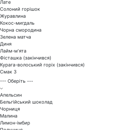
Лате
Солоний горішок
Журавлина
Кокос-мигдаль
Чорна смородина
Зелена матча
Диня
Лайм-м'ята
Фісташка (закінчився)
Курага-волоський горіх (закінчився)
Смак 3
--- Оберіть ---
Апельсин
Бельгійський шоколад
Чорниця
Малина
Лимон-імбир
Полуниця