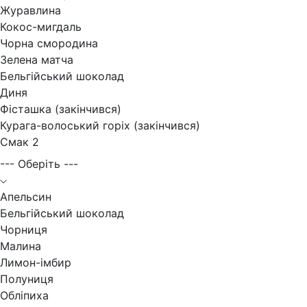
Журавлина
Кокос-мигдаль
Чорна смородина
Зелена матча
Бельгійський шоколад
Диня
Фісташка (закінчився)
Курага-волоський горіх (закінчився)
Смак 2
--- Оберіть ---
Апельсин
Бельгійський шоколад
Чорниця
Малина
Лимон-імбир
Полуниця
Обліпиха