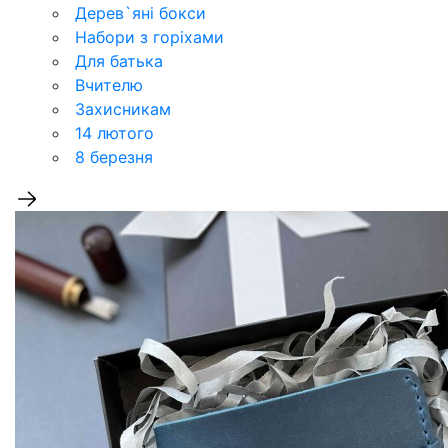
Дерев`‎яні бокси
Набори з горіхами
Для батька
Вчителю
Захисникам
14 лютого
8 березня