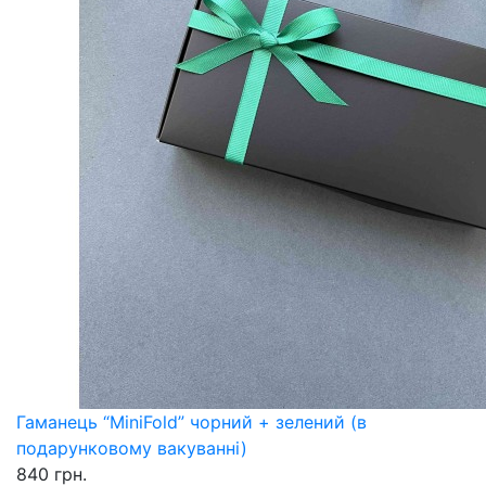
Гаманець “MiniFold” чорний + зелений (в
подарунковому вакуванні)
840 грн.