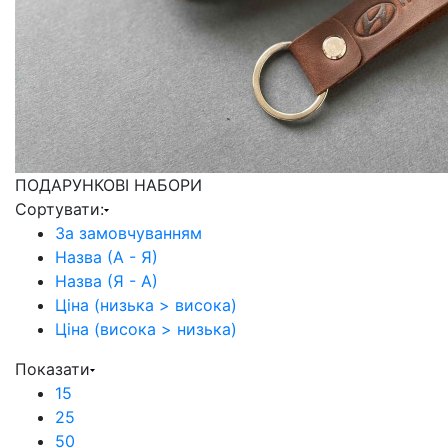
ПОДАРУНКОВІ НАБОРИ
Сортувати:
За замовчуванням
Назва (А - Я)
Назва (Я - А)
Ціна (низька > висока)
Ціна (висока > низька)
Показати
15
25
50