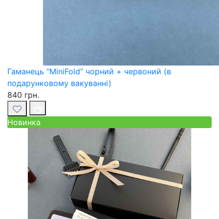
Гаманець “MiniFold” чорний + червоний (в
подарунковому вакуванні)
840 грн.
Новинка