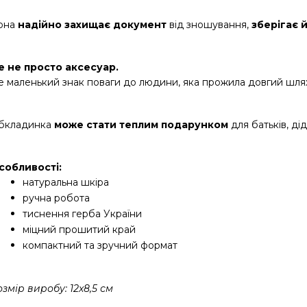
она 
надійно захищає документ
 від зношування, 
зберігає 
е не просто аксесуар.
е маленький знак поваги до людини, яка прожила довгий шля
бкладинка 
може стати теплим подарунком
 для батьків, д
собливості:
натуральна шкіра
ручна робота
тиснення герба України
міцний прошитий край
компактний та зручний формат
змір виробу: 12х8,5 см