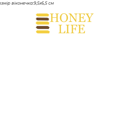
змір віконечка:9,5х6,5 см