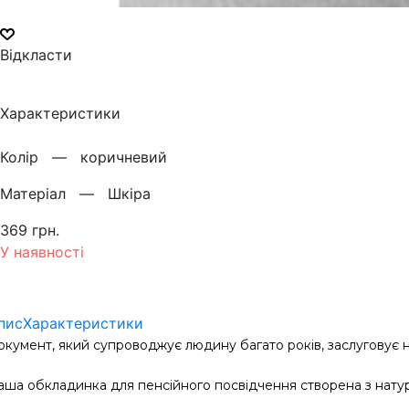
Відкласти
Характеристики
Колiр —
коричневий
Матерiал —
Шкіра
369 грн.
У наявності
пис
Характеристики
окумент, який супроводжує людину багато років, заслуговує 
аша обкладинка для пенсійного посвідчення створена з нату