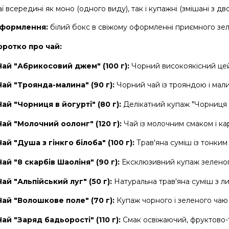
ї всередині як моно (одного виду), так і купажні (змішані з дв
формлення:
 білий бокс в свіжому оформленні приємного зеле
оротко про чай:
Чай "Абрикосовий джем" (100 г):
 Чорний високоякісний цей
Чай "Троянда-малина" (90 г):
 Чорний чай із трояндою і мал
Чай "Чорниця в йогурті" (80 г):
 Делікатний купаж "Чорниця в
Чай "Молочний оолонг" (120 г):
 Чай із молочним смаком і кар
Чай "Душа з гінкго білоба" (100 г):
 Трав'яна суміш із тонки
Чай "8 скарбів Шаоліня" (90 г):
 Ексклюзивний купаж зеленого
Чай "Альпійський луг" (50 г):
 Натуральна трав'яна суміш з л
Чай "Волошкове поле" (70 г):
 Купаж чорного і зеленого чаю
Чай "Заряд бадьорості" (110 г):
 Смак освіжаючий, фруктово-т