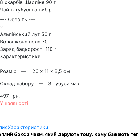
8 скарбів Шаоліня 90 г
Чай в тубусі на вибір
--- Оберіть ---
Альпійський луг 50 г
Волошкове поле 70 г
Заряд бадьорості 110 г
Характеристики
Розмiр —
26 х 11 х 8,5 см
Склад набору —
3 тубуси чаю
497 грн.
У наявності
пис
Характеристики
еплий бокс з чаєм, який дарують тому, кому бажають теп