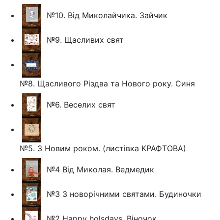
№10. Від Миколайчика. Зайчик
№9. Щасливих свят
№8. Щасливого Різдва та Нового року. Синя
№6. Веселих свят
№5. З Новим роком. (листівка КРАФТОВА)
№4 Від Миколая. Ведмедик
№3 З новорічними святами. Будиночки
№2 Happy holsdays. Віночок.