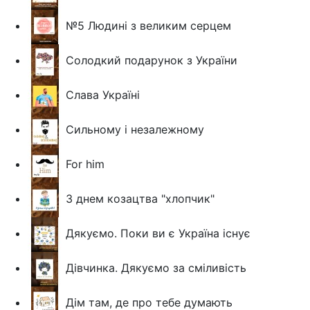
№5 Людині з великим серцем
Солодкий подарунок з України
Слава Україні
Сильному і незалежному
For him
З днем козацтва "хлопчик"
Дякуємо. Поки ви є Україна існує
Дівчинка. Дякуємо за сміливість
Дім там, де про тебе думають