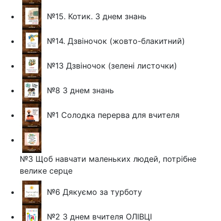
№15. Котик. З днем знань
№14. Дзвіночок (жовто-блакитний)
№13 Дзвіночок (зелені листочки)
№8 З днем знань
№1 Солодка перерва для вчителя
№3 Щоб навчати маленьких людей, потрібне
велике серце
№6 Дякуємо за турботу
№2 З днем вчителя ОЛІВЦІ