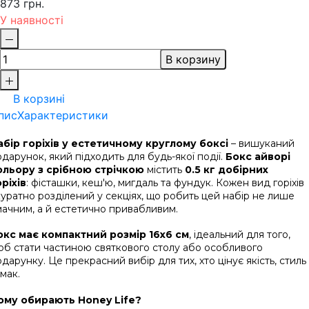
873 грн.
У наявності
В корзину
В корзині
пис
Характеристики
абір горіхів у естетичному круглому боксі
 – вишуканий 
дарунок, який підходить для будь-якої події. 
Бокс айворі 
ольору з срібною стрічкою
 містить 
0.5 кг добірних 
оріхів
: фісташки, кеш'ю, мигдаль та фундук. Кожен вид горіхів 
уратно розділений у секціях, що робить цей набір не лише 
мачним, а й естетично привабливим.
окс має компактний розмір 16х6 см
, ідеальний для того, 
об стати частиною святкового столу або особливого 
дарунку. Це прекрасний вибір для тих, хто цінує якість, стиль 
смак.
ому обирають Honey Life?