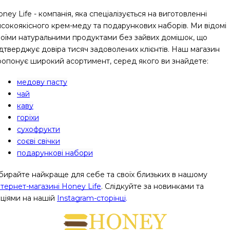
ney Life - компанія, яка спеціалізується на виготовленні 
исокоякісного крем-меду та подарункових наборів. Ми відомі 
воїми натуральними продуктами без зайвих домішок, що 
ідтверджує довіра тисяч задоволених клієнтів. Наш магазин 
ропонує широкий асортимент, серед якого ви знайдете:
медову пасту
чай
каву
горіхи
сухофрукти
соєві свічки
подарункові набори
бирайте найкраще для себе та своїх близьких в нашому
нтернет-магазині Honey Life
. Слідкуйте за новинками та 
кціями на нашій
Instagram-сторінці
.