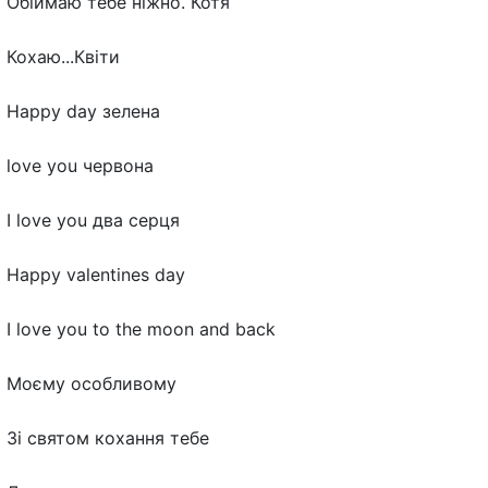
Обіймаю тебе ніжно. Котя
Кохаю...Квіти
Happy day зелена
love you червона
I love you два серця
Happy valentines day
I love you to the moon and back
Моєму особливому
Зі святом кохання тебе