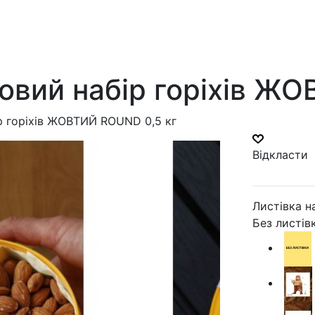
овий набір горіхів Ж
р горіхів ЖОВТИЙ ROUND 0,5 кг
Відкласти
Листівка н
Без листів