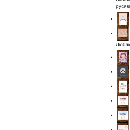
русяв
Люблю