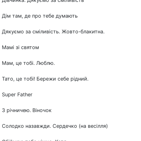
Дівчинка. Дякуємо за сміливість
Дім там, де про тебе думають
Дякуємо за сміливість. Жовто-блакитна.
Мамі зі святом
Мам, це тобі. Люблю.
Тато, це тобі! Бережи себе рідний.
Super Father
З річничею. Віночок
Солодко назавжди. Сердечко (на весілля)