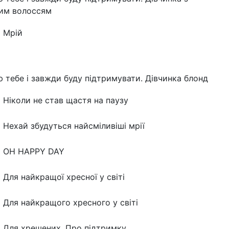
им волоссям
Мрій
 тебе і завжди буду підтримувати. Дівчинка блонд
Ніколи не став щастя на паузу
Нехай збудуться найсміливіші мрії
OH HAPPY DAY
Для найкращої хресної у світі
Для найкращого хресного у світі
Для хрешених. Про підтримку