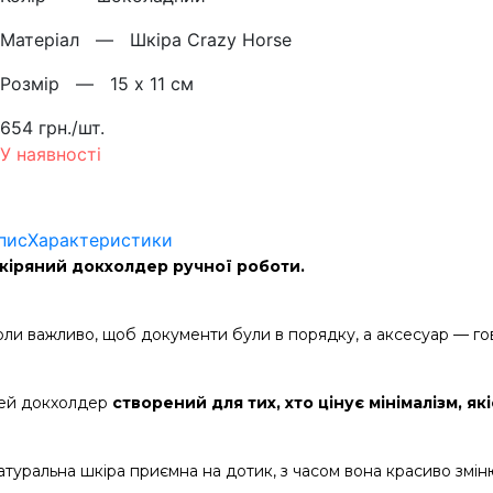
Матерiал —
Шкіра Crazy Horse
Розмiр —
15 х 11 см
654 грн./шт.
У наявності
пис
Характеристики
кіряний докхолдер ручної роботи.
оли важливо, щоб документи були в порядку, а аксесуар — го
ей докхолдер 
створений для тих, хто цінує мінімалізм, які
атуральна шкіра приємна на дотик, з часом вона красиво зміню