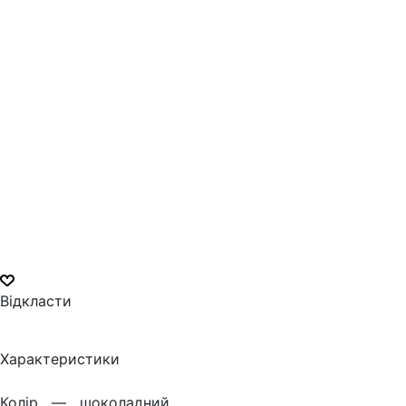
Відкласти
Характеристики
Колiр —
шоколадний