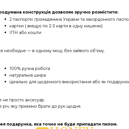
родумана конструкція дозволяє зручно розмістити:
2 паспорти: громадянина України та закордонного паспо
картки 
( вміщує по 2-3 карти в одну кишеню)
ІПН або кошти
е необхідне — в одному місці, без зайвого обʼєму.
100% ручна робота
натуральна шкіра
ідеально для щоденного використання або як подаруно
е не просто аксесуар.
е річ, яку приємно брати до рук щодня.
дея подарунка, яка точно не буде припадати пилом.