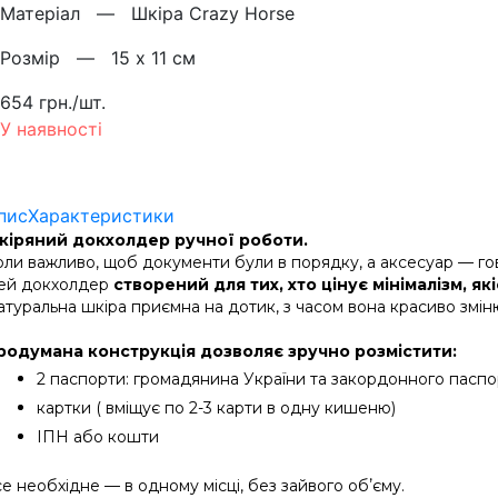
Матерiал —
Шкіра Crazy Horse
Розмiр —
15 х 11 см
654 грн./шт.
У наявності
пис
Характеристики
кіряний докхолдер ручної роботи.
оли важливо, щоб документи були в порядку, а аксесуар — го
ей докхолдер
створений для тих, хто цінує мінімалізм, які
атуральна шкіра приємна на дотик, з часом вона красиво зміню
родумана конструкція дозволяє зручно розмістити:
2 паспорти: громадянина України та закордонного паспо
картки 
( вміщує по 2-3 карти в одну кишеню)
ІПН або кошти
е необхідне — в одному місці, без зайвого обʼєму.