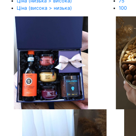
Ціна (низька > висока)
75
Ціна (висока > низька)
100