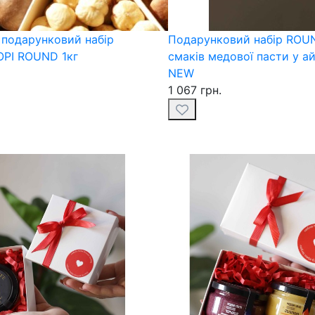
 подарунковий набір
Подарунковий набір ROU
ОРІ ROUND 1кг
смаків медової пасти у ай
NEW
1 067 грн.