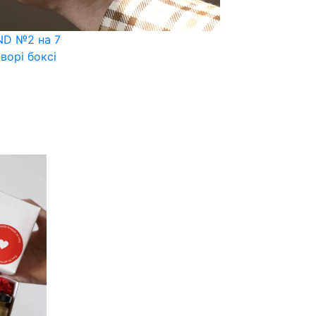
ND №2 на 7
ворі боксі