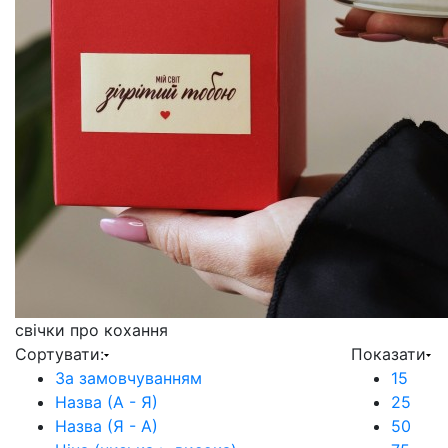
свічки про
кохання
Сортувати:
Показати
За замовчуванням
15
Назва (А - Я)
25
Назва (Я - А)
50