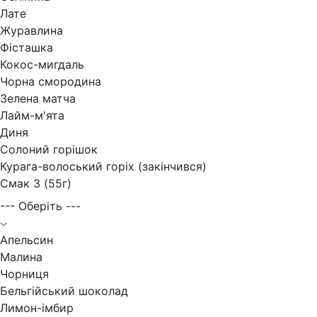
Лате
Журавлина
Фісташка
Кокос-мигдаль
Чорна смородина
Зелена матча
Лайм-м'ята
Диня
Солоний горішок
Курага-волоський горіх (закінчився)
Смак 3 (55г)
--- Оберіть ---
Апельсин
Малина
Чорниця
Бельгійський шоколад
Лимон-імбир