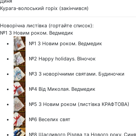
Диня
Курага-волоський горіх (закінчився)
Новорічна листівка (гортайте список):
№1 З Новим роком. Ведмедик
№1 З Новим роком. Ведмедик
№2 Happy holidays. ВІночок
№3 З новорічними святами. Будиночки
№4 Від Миколая. Ведмедик
№5 З Новим роком (листівка КРАФТОВА)
№6 Веселих свят
№8 Щасливого Різдва та Нового року. Синя