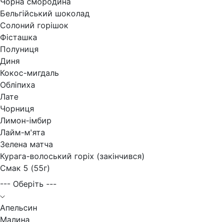
Чорна смородина
Бельгійський шоколад
Солоний горішок
Фісташка
Полуниця
Диня
Кокос-мигдаль
Обліпиха
Лате
Чорниця
Лимон-імбир
Лайм-м'ята
Зелена матча
Курага-волоський горіх (закінчився)
Смак 5 (55г)
--- Оберіть ---
Апельсин
Малина