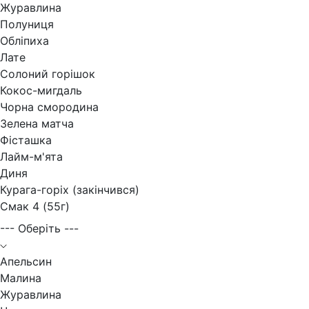
Журавлина
Полуниця
Обліпиха
Лате
Солоний горішок
Кокос-мигдаль
Чорна смородина
Зелена матча
Фісташка
Лайм-м'ята
Диня
Курага-горіх (закінчився)
Смак 4 (55г)
--- Оберіть ---
Апельсин
Малина
Журавлина