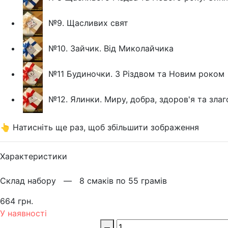
№9. Щасливих свят
№10. Зайчик. Від Миколайчика
№11 Будиночки. З Різдвом та Новим роком
№12. Ялинки. Миру, добра, здоров'я та злаг
👆 Натисніть ще раз, щоб збільшити зображення
Характеристики
Склад набору —
8 смаків по 55 грамів
664 грн.
У наявності