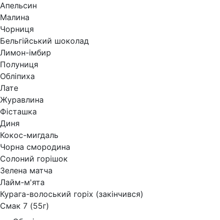
Апельсин
Малина
Чорниця
Бельгійський шоколад
Лимон-імбир
Полуниця
Обліпиха
Лате
Журавлина
Фісташка
Диня
Кокос-мигдаль
Чорна смородина
Солоний горішок
Зелена матча
Лайм-м'ята
Курага-волоський горіх (закінчився)
Смак 7 (55г)