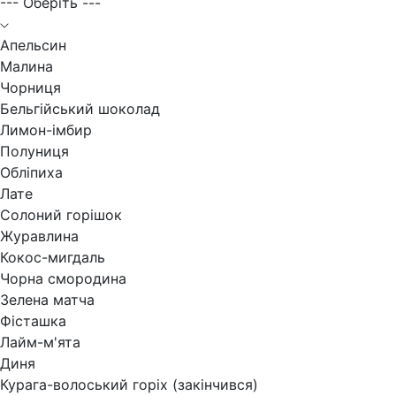
--- Оберіть ---
Апельсин
Малина
Чорниця
Бельгійський шоколад
Лимон-імбир
Полуниця
Обліпиха
Лате
Солоний горішок
Журавлина
Кокос-мигдаль
Чорна смородина
Зелена матча
Фісташка
Лайм-м'ята
Диня
Курага-волоський горіх (закінчився)