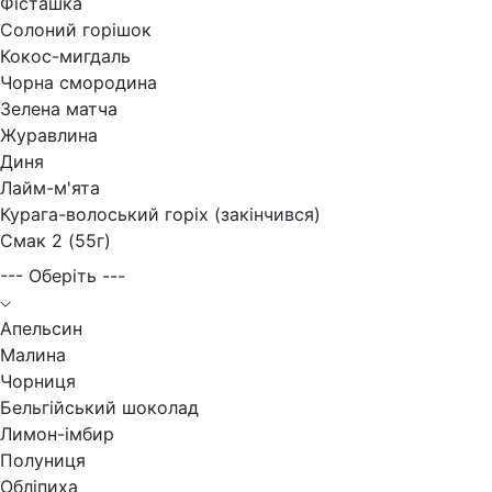
Фісташка
Солоний горішок
Кокос-мигдаль
Чорна смородина
Зелена матча
Журавлина
Диня
Лайм-м'ята
Курага-волоський горіх (закінчився)
Смак 2 (55г)
--- Оберіть ---
Апельсин
Малина
Чорниця
Бельгійський шоколад
Лимон-імбир
Полуниця
Обліпиха