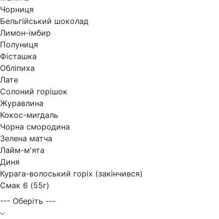
Чорниця
Бельгійський шоколад
Лимон-імбир
Полуниця
Фісташка
Обліпиха
Лате
Солоний горішок
Журавлина
Кокос-мигдаль
Чорна смородина
Зелена матча
Лайм-м'ята
Диня
Курага-волоський горіх (закінчився)
Смак 6 (55г)
--- Оберіть ---