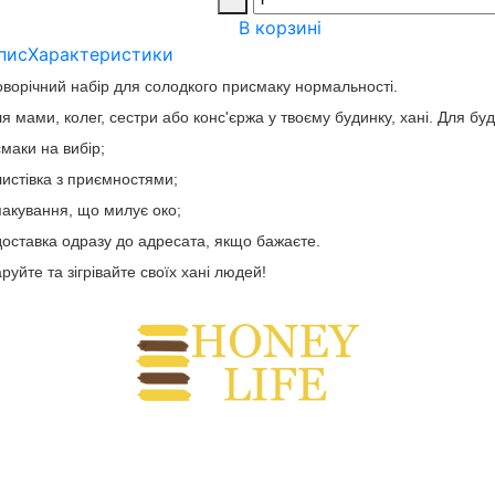
В корзині
пис
Характеристики
ворічний набір для солодкого присмаку нормальності.
я мами, колег, сестри або конс'єржа у твоєму будинку, хані. Для буд
смаки на вибір;
листівка з приємностями;
пакування, що милує око;
доставка одразу до адресата, якщо бажаєте.
руйте та зігрівайте своїх хані людей!