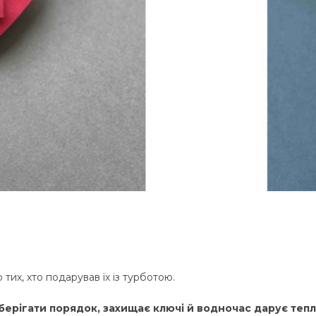
тих, хто подарував їх із турботою.
берігати порядок, захищає ключі й водночас дарує теп