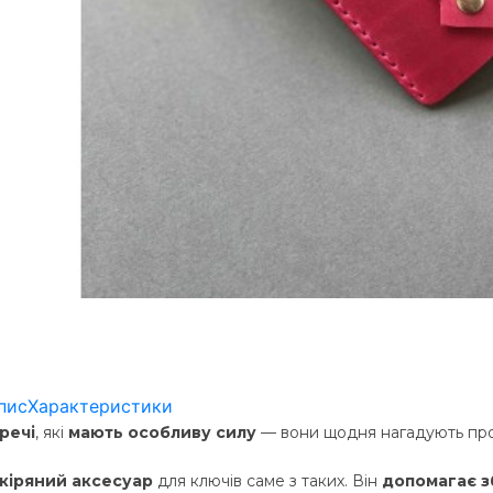
пис
Характеристики
речі
, які 
мають особливу силу
 — вони щодня нагадують про 
кіряний аксесуар
 для ключів саме з таких. Він 
допомагає з