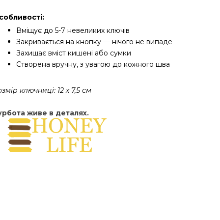
собливості:
Вміщує до 5-7 невеликих ключів
Закривається на кнопку — нічого не випаде
Захищає вміст кишені або сумки
Створена вручну, з увагою до кожного шва
змір ключниці: 12 х 7,5 см
урбота живе в деталях.