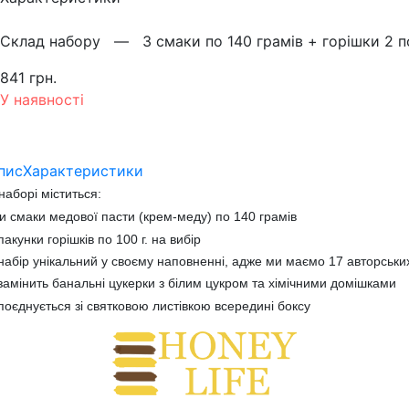
Склад набору —
3 смаки по 140 грамів + горішки 2 п
841 грн.
У наявності
пис
Характеристики
наборі міститься:
и смаки медової пасти (крем-меду) по 140 грамів
пакунки горішків по 100 г. на вибір
набір унікальний у своєму наповненні, адже ми маємо 17 авторських
замінить банальні цукерки з білим цукром та хімічними домішками
поєднується зі святковою листівкою всередині боксу