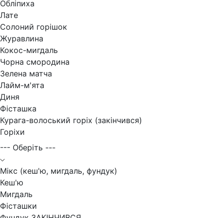
Обліпиха
Лате
Солоний горішок
Журавлина
Кокос-мигдаль
Чорна смородина
Зелена матча
Лайм-м'ята
Диня
Фісташка
Курага-волоський горіх (закінчився)
Горіхи
--- Оберіть ---
Мікс (кеш'ю, мигдаль, фундук)
Кеш'ю
Мигдаль
Фісташки
Фундук ЗАКІНЧИВСЯ