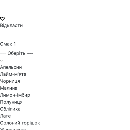
Відкласти
Смак 1
--- Оберіть ---
Апельсин
Лайм-м'ята
Чорниця
Малина
Лимон-імбир
Полуниця
Обліпиха
Лате
Солоний горішок
Журавлина