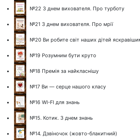
№22 З днем вихователя. Про турботу
№21 З днем вихователя. Про мрії
№20 Ви робите світ наших дітей яскравішим
№19 Розумним бути круто
№18 Премія за найкласнішу
№17 Ви — серце нашого класу
№16 WI-FI для знань
№15. Котик. З днем знань
№14. Дзвіночок (жовто-блакитний)