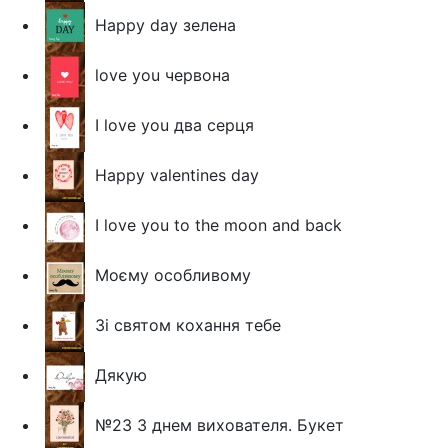
Happy day зелена
love you червона
I love you два серця
Happy valentines day
I love you to the moon and back
Моєму особливому
Зі святом кохання тебе
Дякую
№23 З днем вихователя. Букет