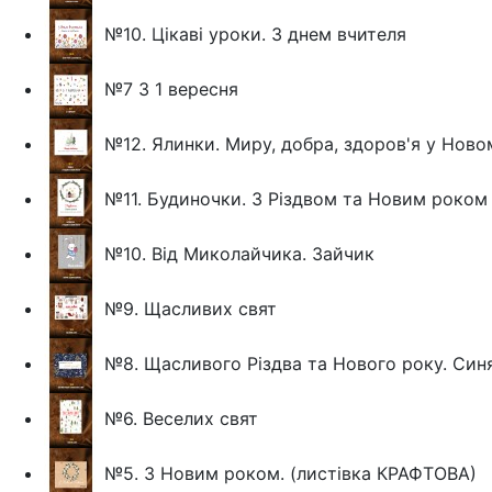
№10. Цікаві уроки. З днем вчителя
№7 З 1 вересня
№12. Ялинки. Миру, добра, здоров'я у Ново
№11. Будиночки. З Різдвом та Новим роком
№10. Від Миколайчика. Зайчик
№9. Щасливих свят
№8. Щасливого Різдва та Нового року. Син
№6. Веселих свят
№5. З Новим роком. (листівка КРАФТОВА)