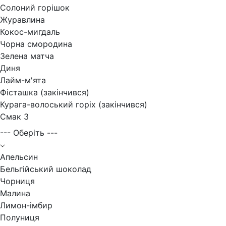
Солоний горішок
Журавлина
Кокос-мигдаль
Чорна смородина
Зелена матча
Диня
Лайм-м'ята
Фісташка (закінчився)
Курага-волоський горіх (закінчився)
Смак 3
--- Оберіть ---
Апельсин
Бельгійський шоколад
Чорниця
Малина
Лимон-імбир
Полуниця