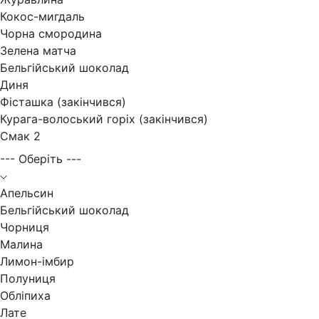
Кокос-мигдаль
Чорна смородина
Зелена матча
Бельгійський шоколад
Диня
Фісташка (закінчився)
Курага-волоський горіх (закінчився)
Смак 2
--- Оберіть ---
Апельсин
Бельгійський шоколад
Чорниця
Малина
Лимон-імбир
Полуниця
Обліпиха
Лате