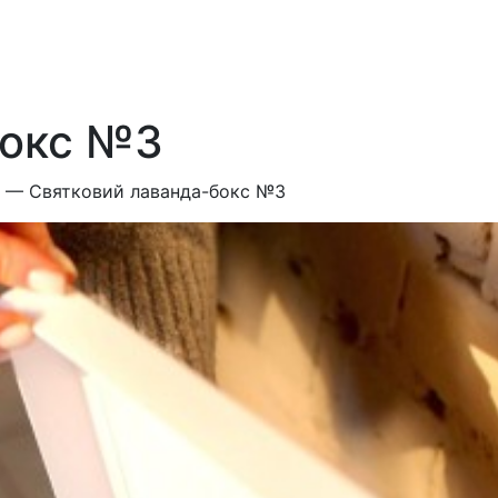
бокс №3
—
Святковий лаванда-бокс №3