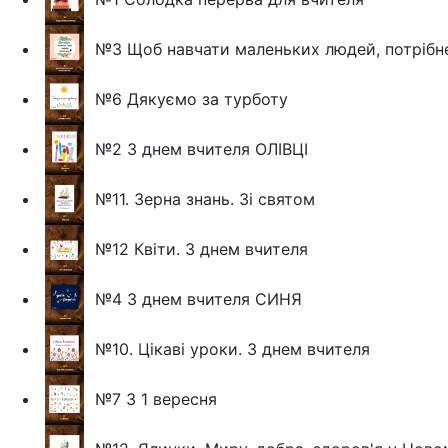
№3 Щоб навчати маленьких людей, потрібн
№6 Дякуємо за турботу
№2 З днем вчителя ОЛІВЦІ
№11. Зерна знань. Зі святом
№12 Квіти. З днем вчителя
№4 З днем вчителя СИНЯ
№10. Цікаві уроки. З днем вчителя
№7 З 1 вересня