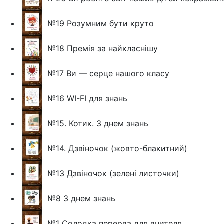
№19 Розумним бути круто
№18 Премія за найкласнішу
№17 Ви — серце нашого класу
№16 WI-FI для знань
№15. Котик. З днем знань
№14. Дзвіночок (жовто-блакитний)
№13 Дзвіночок (зелені листочки)
№8 З днем знань
№1 Солодка перерва для вчителя