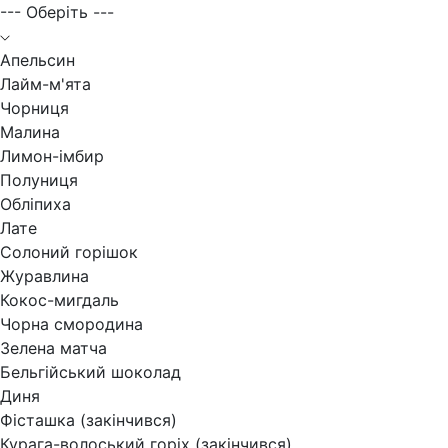
--- Оберіть ---
Апельсин
Лайм-м'ята
Чорниця
Малина
Лимон-імбир
Полуниця
Обліпиха
Лате
Солоний горішок
Журавлина
Кокос-мигдаль
Чорна смородина
Зелена матча
Бельгійський шоколад
Диня
Фісташка (закінчився)
Курага-волоський горіх (закінчився)