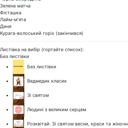
Зелена матча
Фісташка
Лайм-м'ята
Диня
Курага-волоський горіх (закінчився)
Листівка на вибір (гортайте список):
Без листівки
Без листівки
Ведмедик класик
Зі святом
Людині з великим серцем
Розквітай. Зі святом весни, краси та жіночн