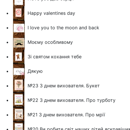
Happy valentines day
I love you to the moon and back
Моєму особливому
Зі святом кохання тебе
Дякую
№23 З днем вихователя. Букет
№22 З днем вихователя. Про турботу
№21 З днем вихователя. Про мрії
№20 Ви робите світ наших дітей яскравішим