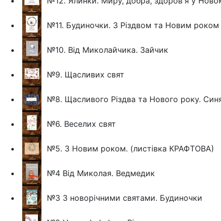
№12. Ялинки. Миру, добра, здоров'я у Ново
№11. Будиночки. З Різдвом та Новим роком
№10. Від Миколайчика. Зайчик
№9. Щасливих свят
№8. Щасливого Різдва та Нового року. Син
№6. Веселих свят
№5. З Новим роком. (листівка КРАФТОВА)
№4 Від Миколая. Ведмедик
№3 З новорічними святами. Будиночки