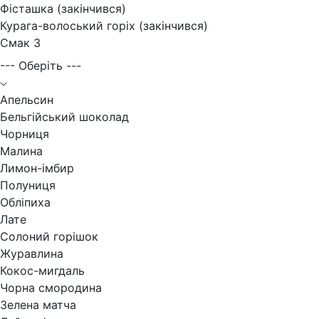
Фісташка (закінчився)
Курага-волоський горіх (закінчився)
Смак 3
--- Оберіть ---
Апельсин
Бельгійський шоколад
Чорниця
Малина
Лимон-імбир
Полуниця
Обліпиха
Лате
Солоний горішок
Журавлина
Кокос-мигдаль
Чорна смородина
Зелена матча