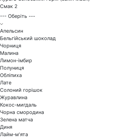
Смак 2
--- Оберіть ---
Апельсин
Бельгійський шоколад
Чорниця
Малина
Лимон-імбир
Полуниця
Обліпиха
Лате
Солоний горішок
Журавлина
Кокос-мигдаль
Чорна смородина
Зелена матча
Диня
Лайм-м'ята