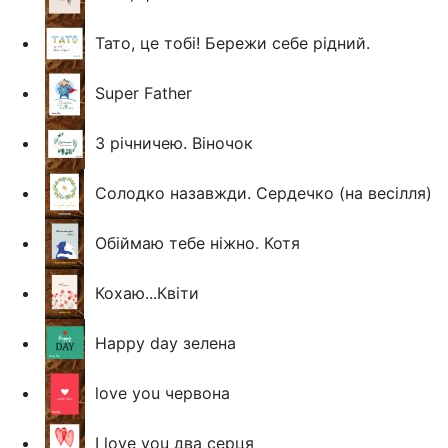
Тато, це тобі! Бережи себе рідний.
Super Father
З річничею. Віночок
Солодко назавжди. Сердечко (на весілля)
Обіймаю тебе ніжно. Котя
Кохаю...Квіти
Happy day зелена
love you червона
I love you два серця