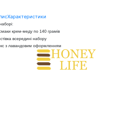
пис
Характеристики
наборі:
смаки крем-меду по 140 грамів
стівка всередині набору
окс з лавандовим оформленням