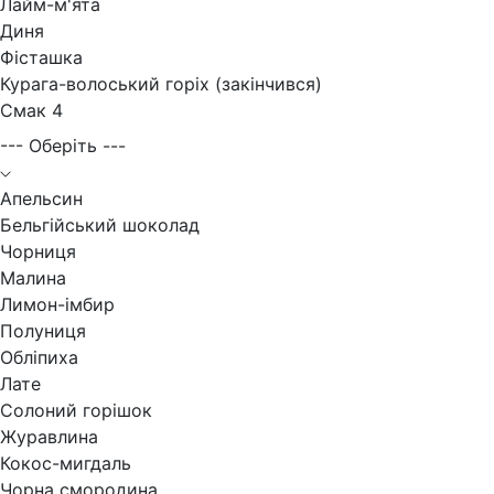
Лайм-м'ята
Диня
Фісташка
Курага-волоський горіх (закінчився)
Смак 4
--- Оберіть ---
Апельсин
Бельгійський шоколад
Чорниця
Малина
Лимон-імбир
Полуниця
Обліпиха
Лате
Солоний горішок
Журавлина
Кокос-мигдаль
Чорна смородина