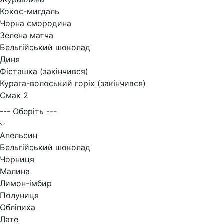
Кокос-мигдаль
Чорна смородина
Зелена матча
Бельгійський шоколад
Диня
Фісташка (закінчився)
Курага-волоський горіх (закінчився)
Смак 2
--- Оберіть ---
Апельсин
Бельгійський шоколад
Чорниця
Малина
Лимон-імбир
Полуниця
Обліпиха
Лате