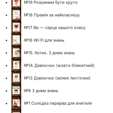
№19 Розумним бути круто
№18 Премія за найкласнішу
№17 Ви — серце нашого класу
№16 WI-FI для знань
№15. Котик. З днем знань
№14. Дзвіночок (жовто-блакитний)
№13 Дзвіночок (зелені листочки)
№8 З днем знань
№1 Солодка перерва для вчителя