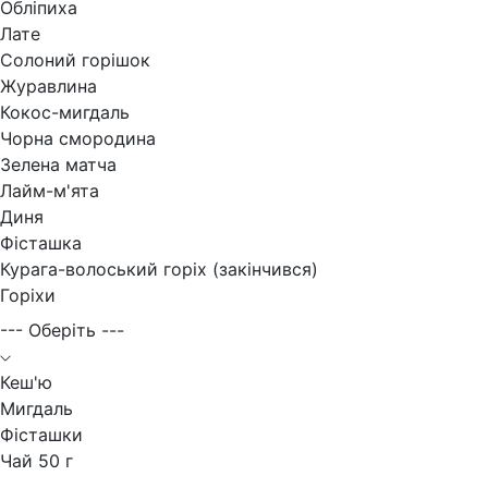
Обліпиха
Лате
Солоний горішок
Журавлина
Кокос-мигдаль
Чорна смородина
Зелена матча
Лайм-м'ята
Диня
Фісташка
Курага-волоський горіх (закінчився)
Горіхи
--- Оберіть ---
Кеш'ю
Мигдаль
Фісташки
Чай 50 г