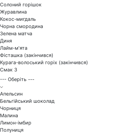
Солоний горішок
Журавлина
Кокос-мигдаль
Чорна смородина
Зелена матча
Диня
Лайм-м'ята
Фісташка (закінчився)
Курага-волоський горіх (закінчився)
Смак 3
--- Оберіть ---
Апельсин
Бельгійський шоколад
Чорниця
Малина
Лимон-імбир
Полуниця