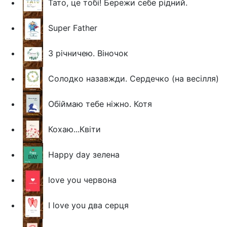
Тато, це тобі! Бережи себе рідний.
Super Father
З річничею. Віночок
Солодко назавжди. Сердечко (на весілля)
Обіймаю тебе ніжно. Котя
Кохаю...Квіти
Happy day зелена
love you червона
I love you два серця