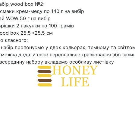
абір wood box №2:
 смаки крем-меду по 140 г на вибір
ай WOW 50 г на вибір
орішки 2 пакунки по 100 грамів
ood box 25,5 *25,5 см
о класного:
 набір пропонуємо у двох кольорах; темному та світлому
 можна додати своє персональне гравіювання або залиш
 всередину набору вкладемо особливу листівку