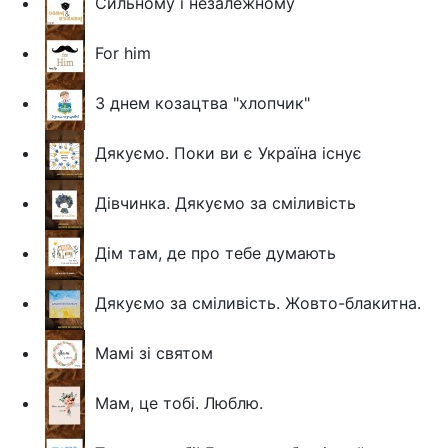
Сильному і незалежному
For him
З днем козацтва "хлопчик"
Дякуємо. Поки ви є Україна існує
Дівчинка. Дякуємо за сміливість
Дім там, де про тебе думають
Дякуємо за сміливість. Жовто-блакитна.
Мамі зі святом
Мам, це тобі. Люблю.