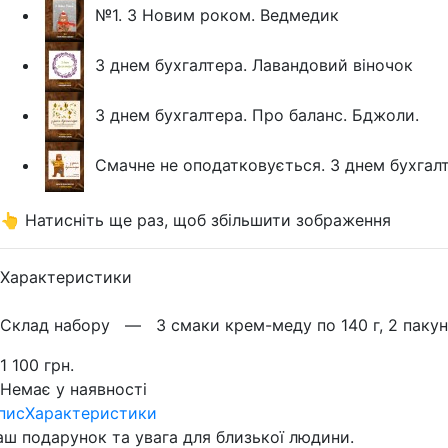
№1. З Новим роком. Ведмедик
З днем бухгалтера. Лавандовий віночок
З днем бухгалтера. Про баланс. Бджоли.
Смачне не оподатковується. З днем бухгал
👆 Натисніть ще раз, щоб збільшити зображення
Характеристики
Склад набору —
3 смаки крем-меду по 140 г, 2 пакунки
1 100 грн.
Немає у наявності
пис
Характеристики
аш подарунок та увага для близької людини.