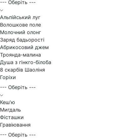
--- Оберіть ---
Альпійський луг
Волошкове поле
Молочний олонг
Заряд бадьорості
Абрикосовий джем
Троянда-малина
Душа з гінкго-білоба
8 скарбів Шаоліня
Горіхи
--- Оберіть ---
Кеш'ю
Мигдаль
Фісташки
Гравіювання
--- Оберіть ---