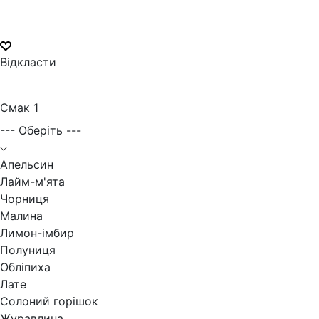
Відкласти
Смак 1
--- Оберіть ---
Апельсин
Лайм-м'ята
Чорниця
Малина
Лимон-імбир
Полуниця
Обліпиха
Лате
Солоний горішок
Журавлина