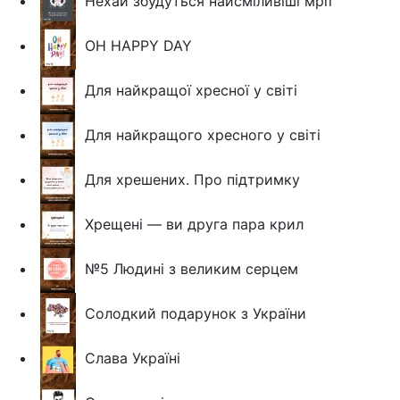
Нехай збудуться найсміливіші мрії
OH HAPPY DAY
Для найкращої хресної у світі
Для найкращого хресного у світі
Для хрешених. Про підтримку
Хрещені — ви друга пара крил
№5 Людині з великим серцем
Солодкий подарунок з України
Слава Україні