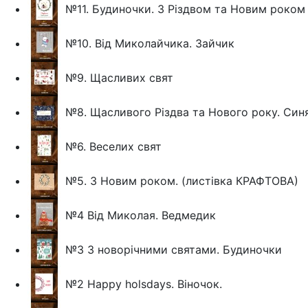
№11. Будиночки. З Різдвом та Новим роком
№10. Від Миколайчика. Зайчик
№9. Щасливих свят
№8. Щасливого Різдва та Нового року. Син
№6. Веселих свят
№5. З Новим роком. (листівка КРАФТОВА)
№4 Від Миколая. Ведмедик
№3 З новорічними святами. Будиночки
№2 Happy holsdays. Віночок.