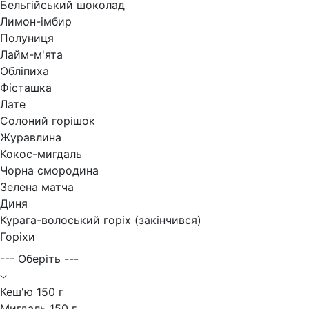
Бельгійський шоколад
Лимон-імбир
Полуниця
Лайм-м'ята
Обліпиха
Фісташка
Лате
Солоний горішок
Журавлина
Кокос-мигдаль
Чорна смородина
Зелена матча
Диня
Курага-волоський горіх (закінчився)
Горіхи
--- Оберіть ---
Кеш'ю 150 г
Мигдаль 150 г