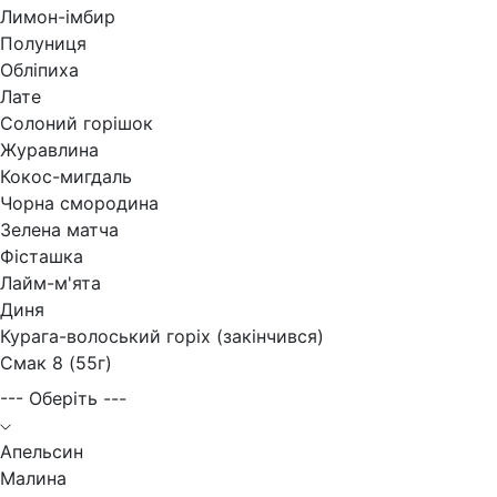
Лимон-імбир
Полуниця
Обліпиха
Лате
Солоний горішок
Журавлина
Кокос-мигдаль
Чорна смородина
Зелена матча
Фісташка
Лайм-м'ята
Диня
Курага-волоський горіх (закінчився)
Смак 8 (55г)
--- Оберіть ---
Апельсин
Малина