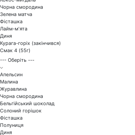
Чорна смородина
Зелена матча
Фісташка
Лайм-м'ята
Диня
Курага-горіх (закінчився)
Смак 4 (55г)
--- Оберіть ---
Апельсин
Малина
Журавлина
Чорна смородина
Бельгійський шоколад
Солоний горішок
Фісташка
Полуниця
Диня