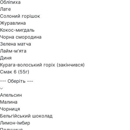
Обліпиха
Лате
Солоний горішок
Журавлина
Кокос-мигдаль
Чорна смородина
Зелена матча
Лайм-м'ята
Диня
Курага-волоський горіх (закінчився)
Смак 6 (55г)
--- Оберіть ---
Апельсин
Малина
Чорниця
Бельгійський шоколад
Лимон-імбир
Полуниця