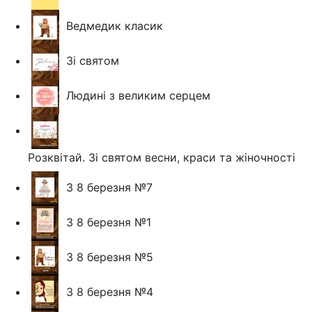
Ведмедик класик
Зі святом
Людині з великим серцем
Розквітай. Зі святом весни, краси та жіночності
З 8 березня №7
З 8 березня №1
З 8 березня №5
З 8 березня №4