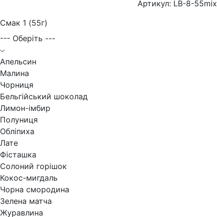
Артикул: LB-8-55mix
Смак 1 (55г)
--- Оберіть ---
Апельсин
Малина
Чорниця
Бельгійський шоколад
Лимон-імбир
Полуниця
Обліпиха
Лате
Фісташка
Солоний горішок
Кокос-мигдаль
Чорна смородина
Зелена матча
Журавлина