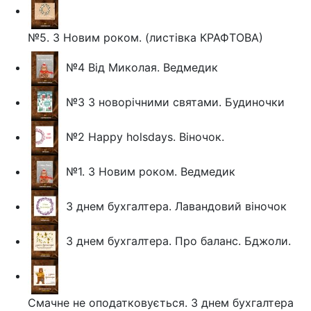
№5. З Новим роком. (листівка КРАФТОВА)
№4 Від Миколая. Ведмедик
№3 З новорічними святами. Будиночки
№2 Happy holsdays. Віночок.
№1. З Новим роком. Ведмедик
З днем бухгалтера. Лавандовий віночок
З днем бухгалтера. Про баланс. Бджоли.
Смачне не оподатковується. З днем бухгалтера