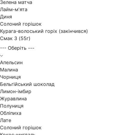
Зелена матча
Лайм-м'ята
Диня
Солоний горішок
Курага-волоський горіх (закінчився)
Смак 3 (55г)
--- Оберіть ---
Апельсин
Малина
Чорниця
Бельгійський шоколад
Лимон-імбир
Журавлина
Полуниця
Обліпиха
Лате
Солоний горішок
Кокос-мигдаль