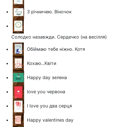
З річничею. Віночок
Солодко назавжди. Сердечко (на весілля)
Обіймаю тебе ніжно. Котя
Кохаю...Квіти
Happy day зелена
love you червона
I love you два серця
Happy valentines day