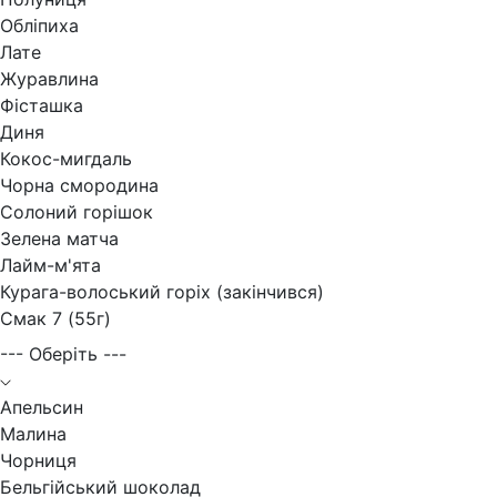
Обліпиха
Лате
Журавлина
Фісташка
Диня
Кокос-мигдаль
Чорна смородина
Солоний горішок
Зелена матча
Лайм-м'ята
Курага-волоський горіх (закінчився)
Смак 7 (55г)
--- Оберіть ---
Апельсин
Малина
Чорниця
Бельгійський шоколад