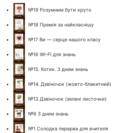
№19 Розумним бути круто
№18 Премія за найкласнішу
№17 Ви — серце нашого класу
№16 WI-FI для знань
№15. Котик. З днем знань
№14. Дзвіночок (жовто-блакитний)
№13 Дзвіночок (зелені листочки)
№8 З днем знань
№1 Солодка перерва для вчителя