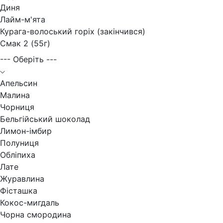
Диня
Лайм-м'ята
Курага-волоський горіх (закінчився)
Смак 2 (55г)
--- Оберіть ---
Апельсин
Малина
Чорниця
Бельгійський шоколад
Лимон-імбир
Полуниця
Обліпиха
Лате
Журавлина
Фісташка
Кокос-мигдаль
Чорна смородина