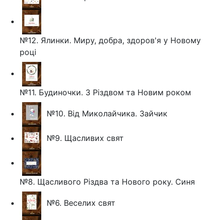
№12. Ялинки. Миру, добра, здоров'я у Новому
році
№11. Будиночки. З Різдвом та Новим роком
№10. Від Миколайчика. Зайчик
№9. Щасливих свят
№8. Щасливого Різдва та Нового року. Синя
№6. Веселих свят