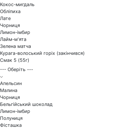
Кокос-мигдаль
Обліпиха
Лате
Чорниця
Лимон-імбир
Лайм-м'ята
Зелена матча
Курага-волоський горіх (закінчився)
Смак 5 (55г)
--- Оберіть ---
Апельсин
Малина
Чорниця
Бельгійський шоколад
Лимон-імбир
Полуниця
Фісташка