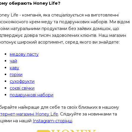
ому обирають Honey Life?
ney Life - компанія, яка спеціалізується на виготовленні 
исокоякісного крем-меду та подарункових наборів. Ми відомі 
воїми натуральними продуктами без зайвих домішок, що 
ідтверджує довіра тисяч задоволених клієнтів. Наш магазин 
ропонує широкий асортимент, серед якого ви знайдете:
медову пасту
чай
каву
горіхи
сухофрукти
соєві свічки
подарункові набори
бирайте найкраще для себе та своїх близьких в нашому
нтернет-магазині Honey Life
. Слідкуйте за новинками та 
кціями на нашій
Instagram-сторінці
.