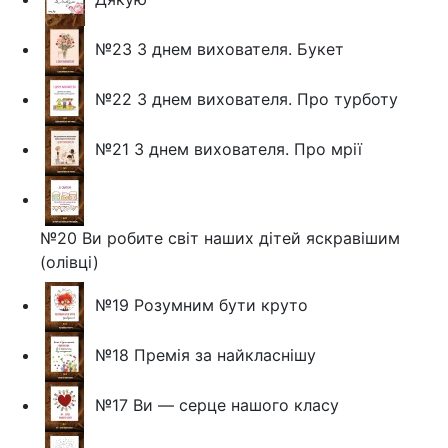
№23 З днем вихователя. Букет
№22 З днем вихователя. Про турботу
№21 З днем вихователя. Про мрії
№20 Ви робите світ наших дітей яскравішим
(олівці)
№19 Розумним бути круто
№18 Премія за найкласнішу
№17 Ви — серце нашого класу