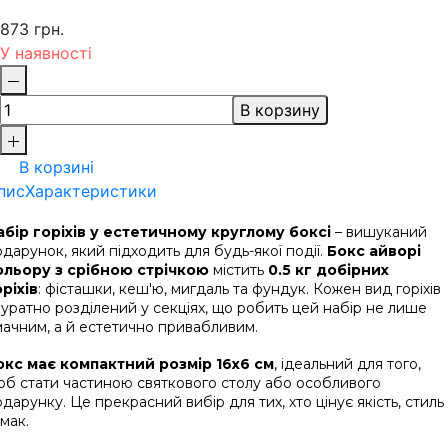
873 грн.
У наявності
В корзину
В корзині
пис
Характеристики
абір горіхів у естетичному круглому боксі
 – вишуканий 
дарунок, який підходить для будь-якої події. 
Бокс айворі 
ольору з срібною стрічкою
 містить 
0.5 кг добірних 
оріхів
: фісташки, кеш'ю, мигдаль та фундук. Кожен вид горіхів 
уратно розділений у секціях, що робить цей набір не лише 
мачним, а й естетично привабливим.
окс має компактний розмір 16х6 см
, ідеальний для того, 
об стати частиною святкового столу або особливого 
дарунку. Це прекрасний вибір для тих, хто цінує якість, стиль 
смак.