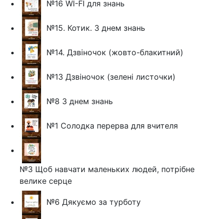
№16 WI-FI для знань
№15. Котик. З днем знань
№14. Дзвіночок (жовто-блакитний)
№13 Дзвіночок (зелені листочки)
№8 З днем знань
№1 Солодка перерва для вчителя
№3 Щоб навчати маленьких людей, потрібне
велике серце
№6 Дякуємо за турботу