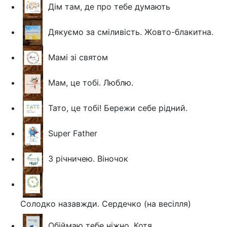
Дім там, де про тебе думають
Дякуємо за сміливість. Жовто-блакитна.
Мамі зі святом
Мам, це тобі. Люблю.
Тато, це тобі! Бережи себе рідний.
Super Father
З річничею. Віночок
Солодко назавжди. Сердечко (на весілля)
Обіймаю тебе ніжно. Котя