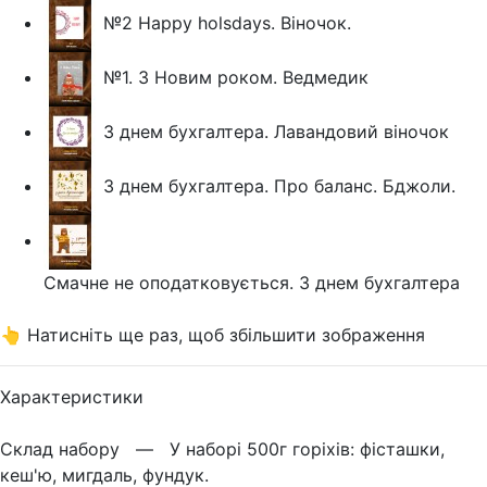
№2 Happy holsdays. Віночок.
№1. З Новим роком. Ведмедик
З днем бухгалтера. Лавандовий віночок
З днем бухгалтера. Про баланс. Бджоли.
Смачне не оподатковується. З днем бухгалтера
👆 Натисніть ще раз, щоб збільшити зображення
Характеристики
Склад набору —
У наборі 500г горіхів: фісташки,
кеш'ю, мигдаль, фундук.