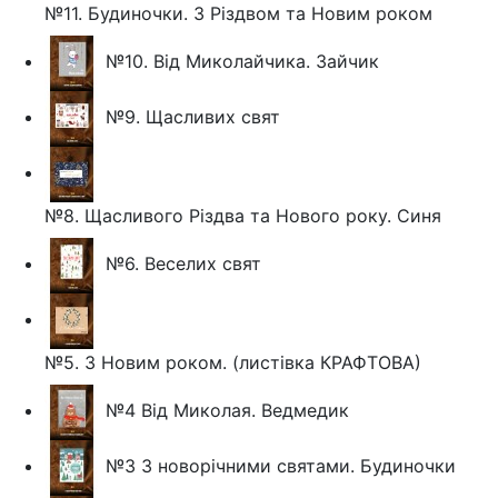
№11. Будиночки. З Різдвом та Новим роком
№10. Від Миколайчика. Зайчик
№9. Щасливих свят
№8. Щасливого Різдва та Нового року. Синя
№6. Веселих свят
№5. З Новим роком. (листівка КРАФТОВА)
№4 Від Миколая. Ведмедик
№3 З новорічними святами. Будиночки