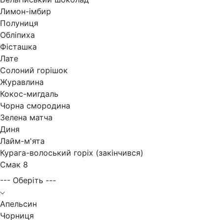
Лимон-імбир
Полуниця
Обліпиха
Фісташка
Лате
Солоний горішок
Журавлина
Кокос-мигдаль
Чорна смородина
Зелена матча
Диня
Лайм-м'ята
Курага-волоський горіх (закінчився)
Смак 8
--- Оберіть ---
Апельсин
Чорниця