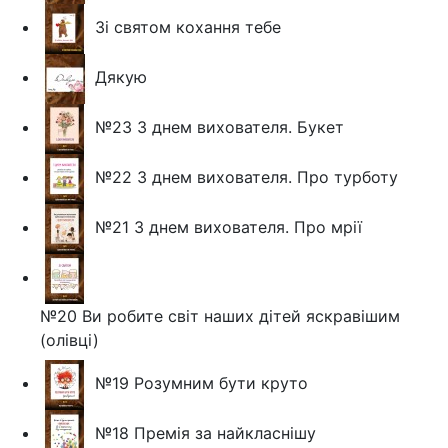
Зі святом кохання тебе
Дякую
№23 З днем вихователя. Букет
№22 З днем вихователя. Про турботу
№21 З днем вихователя. Про мрії
№20 Ви робите світ наших дітей яскравішим
(олівці)
№19 Розумним бути круто
№18 Премія за найкласнішу