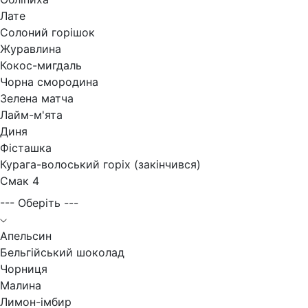
Лате
Солоний горішок
Журавлина
Кокос-мигдаль
Чорна смородина
Зелена матча
Лайм-м'ята
Диня
Фісташка
Курага-волоський горіх (закінчився)
Смак 4
--- Оберіть ---
Апельсин
Бельгійський шоколад
Чорниця
Малина
Лимон-імбир