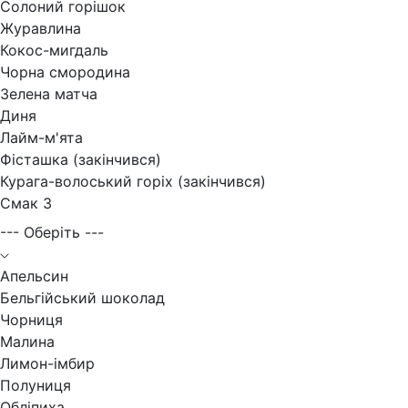
Солоний горішок
Журавлина
Кокос-мигдаль
Чорна смородина
Зелена матча
Диня
Лайм-м'ята
Фісташка (закінчився)
Курага-волоський горіх (закінчився)
Смак 3
--- Оберіть ---
Апельсин
Бельгійський шоколад
Чорниця
Малина
Лимон-імбир
Полуниця
Обліпиха