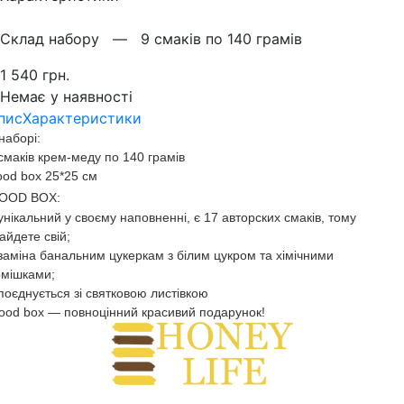
Склад набору —
9 смаків по 140 грамів
1 540 грн.
Немає у наявності
пис
Характеристики
наборі:
смаків крем-меду по 140 грамів
od box 25*25 см
OOD BOX:
унікальний у своєму наповненні, є 17 авторских смаків, тому
айдете свій;
заміна банальним цукеркам з білим цукром та хімічними
омішками;
поєднується зі святковою листівкою
od box — повноцінний красивий подарунок!