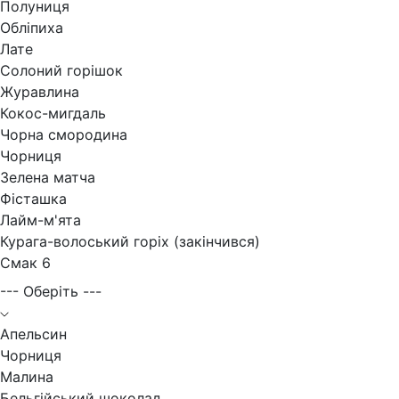
Полуниця
Обліпиха
Лате
Солоний горішок
Журавлина
Кокос-мигдаль
Чорна смородина
Чорниця
Зелена матча
Фісташка
Лайм-м'ята
Курага-волоський горіх (закінчився)
Смак 6
--- Оберіть ---
Апельсин
Чорниця
Малина
Бельгійський шоколад