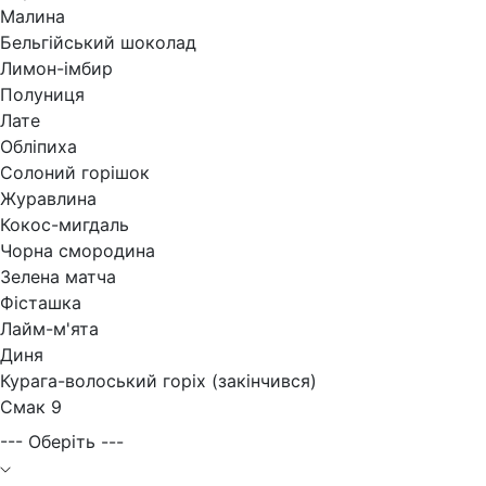
Малина
Бельгійський шоколад
Лимон-імбир
Полуниця
Лате
Обліпиха
Солоний горішок
Журавлина
Кокос-мигдаль
Чорна смородина
Зелена матча
Фісташка
Лайм-м'ята
Диня
Курага-волоський горіх (закінчився)
Смак 9
--- Оберіть ---