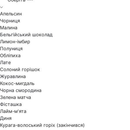
Апельсин
Чорниця
Малина
Бельгійський шоколад
Лимон-імбир
Полуниця
Обліпиха
Лате
Солоний горішок
Журавлина
Кокос-мигдаль
Чорна смородина
Зелена матча
Фісташка
Лайм-м'ята
Диня
Курага-волоський горіх (закінчився)