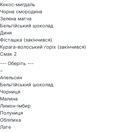
Кокос-мигдаль
Чорна смородина
Зелена матча
Бельгійський шоколад
Диня
Фісташка (закінчився)
Курага-волоський горіх (закінчився)
Смак 2
--- Оберіть ---
Апельсин
Бельгійський шоколад
Чорниця
Малина
Лимон-імбир
Полуниця
Обліпиха
Лате