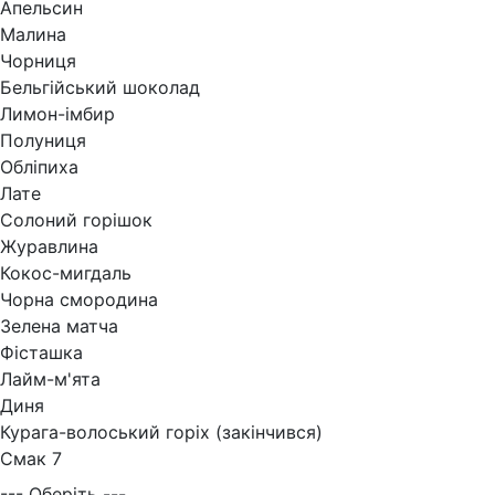
Апельсин
Малина
Чорниця
Бельгійський шоколад
Лимон-імбир
Полуниця
Обліпиха
Лате
Солоний горішок
Журавлина
Кокос-мигдаль
Чорна смородина
Зелена матча
Фісташка
Лайм-м'ята
Диня
Курага-волоський горіх (закінчився)
Смак 7
--- Оберіть ---