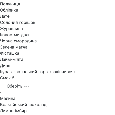
Полуниця
Обліпиха
Лате
Солоний горішок
Журавлина
Кокос-мигдаль
Чорна смородина
Зелена матча
Фісташка
Лайм-м'ята
Диня
Курага-волоський горіх (закінчився)
Смак 5
--- Оберіть ---
Малина
Бельгійський шоколад
Лимон-імбир