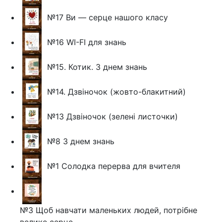
№17 Ви — серце нашого класу
№16 WI-FI для знань
№15. Котик. З днем знань
№14. Дзвіночок (жовто-блакитний)
№13 Дзвіночок (зелені листочки)
№8 З днем знань
№1 Солодка перерва для вчителя
№3 Щоб навчати маленьких людей, потрібне