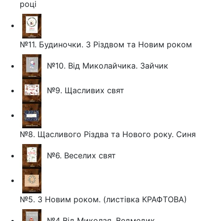
році
№11. Будиночки. З Різдвом та Новим роком
№10. Від Миколайчика. Зайчик
№9. Щасливих свят
№8. Щасливого Різдва та Нового року. Синя
№6. Веселих свят
№5. З Новим роком. (листівка КРАФТОВА)
№4 Від Миколая. Ведмедик