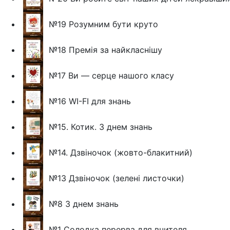
№19 Розумним бути круто
№18 Премія за найкласнішу
№17 Ви — серце нашого класу
№16 WI-FI для знань
№15. Котик. З днем знань
№14. Дзвіночок (жовто-блакитний)
№13 Дзвіночок (зелені листочки)
№8 З днем знань
№1 Солодка перерва для вчителя