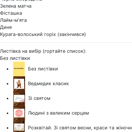
Зелена матча
Фісташка
Лайм-м'ята
Диня
Курага-волоський горіх (закінчився)
Листівка на вибір (гортайте список):
Без листівки
Без листівки
Ведмедик класик
Зі святом
Людині з великим серцем
Розквітай. Зі святом весни, краси та жіночн