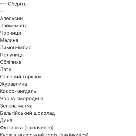
--- Оберіть ---
Апельсин
Лайм-м'ята
Чорниця
Малина
Лимон-імбир
Полуниця
Обліпиха
Лате
Солоний горішок
Журавлина
Кокос-мигдаль
Чорна смородина
Зелена матча
Бельгійський шоколад
Диня
Фісташка (закінчився)
Курага-волоський горіх (закінчився)