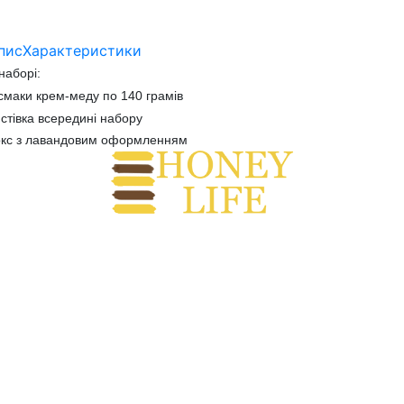
пис
Характеристики
наборі:
смаки крем-меду по 140 грамів
стівка всередині набору
окс з лавандовим оформленням