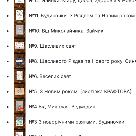
№12. Ялинки. Миру, добра, здоров'я у Ново
№11. Будиночки. З Різдвом та Новим роком
№10. Від Миколайчика. Зайчик
№9. Щасливих свят
№8. Щасливого Різдва та Нового року. Син
№6. Веселих свят
№5. З Новим роком. (листівка КРАФТОВА)
№4 Від Миколая. Ведмедик
№3 З новорічними святами. Будиночки