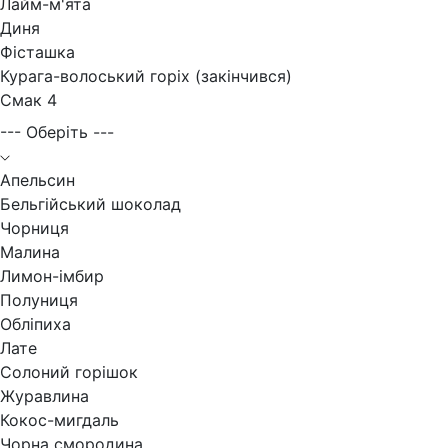
Лайм-м'ята
Диня
Фісташка
Курага-волоський горіх (закінчився)
Смак 4
--- Оберіть ---
Апельсин
Бельгійський шоколад
Чорниця
Малина
Лимон-імбир
Полуниця
Обліпиха
Лате
Солоний горішок
Журавлина
Кокос-мигдаль
Чорна смородина