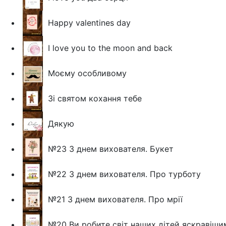
Happy valentines day
I love you to the moon and back
Моєму особливому
Зі святом кохання тебе
Дякую
№23 З днем вихователя. Букет
№22 З днем вихователя. Про турботу
№21 З днем вихователя. Про мрії
№20 Ви робите світ наших дітей яскравішим