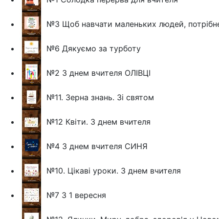
№3 Щоб навчати маленьких людей, потрібн
№6 Дякуємо за турботу
№2 З днем вчителя ОЛІВЦІ
№11. Зерна знань. Зі святом
№12 Квіти. З днем вчителя
№4 З днем вчителя СИНЯ
№10. Цікаві уроки. З днем вчителя
№7 З 1 вересня