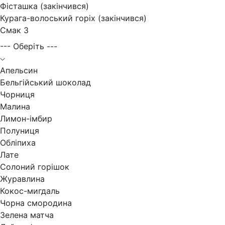
Фісташка (закінчився)
Курага-волоський горіх (закінчився)
Смак 3
--- Оберіть ---
Апельсин
Бельгійський шоколад
Чорниця
Малина
Лимон-імбир
Полуниця
Обліпиха
Лате
Солоний горішок
Журавлина
Кокос-мигдаль
Чорна смородина
Зелена матча