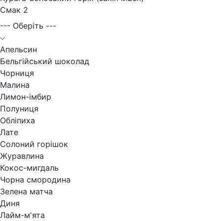
Смак 2
--- Оберіть ---
Апельсин
Бельгійський шоколад
Чорниця
Малина
Лимон-імбир
Полуниця
Обліпиха
Лате
Солоний горішок
Журавлина
Кокос-мигдаль
Чорна смородина
Зелена матча
Диня
Лайм-м'ята