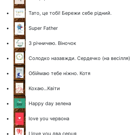
Тато, це тобі! Бережи себе рідний.
Super Father
З річничею. Віночок
Солодко назавжди. Сердечко (на весілля)
Обіймаю тебе ніжно. Котя
Кохаю...Квіти
Happy day зелена
love you червона
I love you два серця