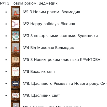
№1 З Новим роком. Ведмедик
№1 З Новим роком. Ведмедик
№2 Happy holidays. ВІночок
№3 З новорічними святами. Будиночки
№4 Від Миколая Ведмедик
№5 З Новим роком (листівка КРАФТОВА)
№6 Веселих свят
№8. Щасливого Рыздва та Нового року. Си
№9. Щасливих свят