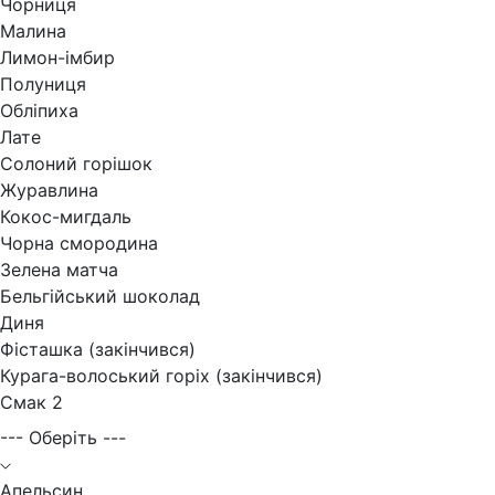
Чорниця
Малина
Лимон-імбир
Полуниця
Обліпиха
Лате
Солоний горішок
Журавлина
Кокос-мигдаль
Чорна смородина
Зелена матча
Бельгійський шоколад
Диня
Фісташка (закінчився)
Курага-волоський горіх (закінчився)
Смак 2
--- Оберіть ---
Апельсин