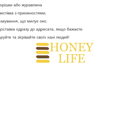
горішки або журавлина
листівка з приємностями;
пакування, що милує око;
доставка одразу до адресата, якщо бажаєте.
руйте та зігрівайте своїх хані людей!