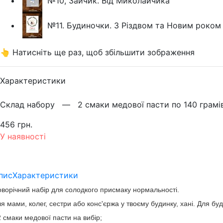
№10, Зайчик. Від Миколайчика
№11. Будиночки. З Різдвом та Новим роком
👆 Натисніть ще раз, щоб збільшити зображення
Характеристики
Склад набору —
2 смаки медової пасти по 140 грамі
456 грн.
У наявності
пис
Характеристики
ворічний набір для солодкого присмаку нормальності.
я мами, колег, сестри або конс'єржа у твоєму будинку, хані. Для буд
2 смаки медової пасти на вибір;