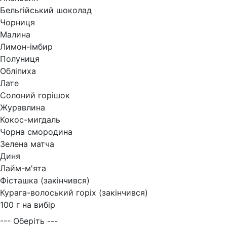
Бельгійський шоколад
Чорниця
Малина
Лимон-імбир
Полуниця
Обліпиха
Лате
Солоний горішок
Журавлина
Кокос-мигдаль
Чорна смородина
Зелена матча
Диня
Лайм-м'ята
Фісташка (закінчився)
Курага-волоський горіх (закінчився)
100 г на вибір
--- Оберіть ---