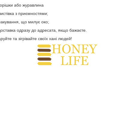
горішки або журавлина
листівка з приємностями;
пакування, що милує око;
доставка одразу до адресата, якщо бажаєте.
руйте та зігрівайте своїх хані людей!