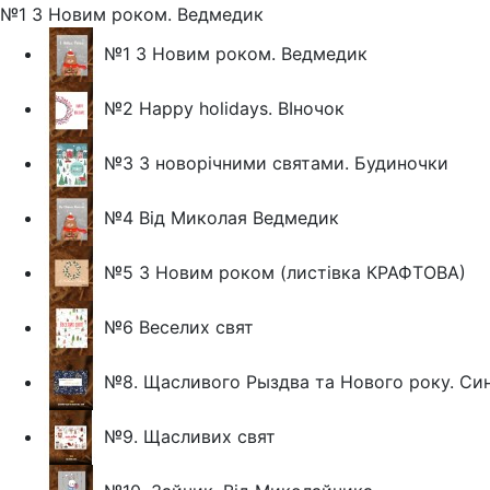
№1 З Новим роком. Ведмедик
№1 З Новим роком. Ведмедик
№2 Happy holidays. ВІночок
№3 З новорічними святами. Будиночки
№4 Від Миколая Ведмедик
№5 З Новим роком (листівка КРАФТОВА)
№6 Веселих свят
№8. Щасливого Рыздва та Нового року. Си
№9. Щасливих свят