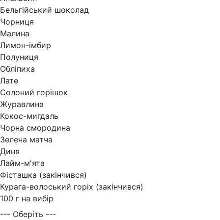
Бельгійський шоколад
Чорниця
Малина
Лимон-імбир
Полуниця
Обліпиха
Лате
Солоний горішок
Журавлина
Кокос-мигдаль
Чорна смородина
Зелена матча
Диня
Лайм-м'ята
Фісташка (закінчився)
Курага-волоський горіх (закінчився)
100 г на вибір
--- Оберіть ---