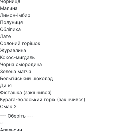
Чорниця
Малина
Лимон-імбир
Полуниця
Обліпиха
Лате
Солоний горішок
Журавлина
Кокос-мигдаль
Чорна смородина
Зелена матча
Бельгійський шоколад
Диня
Фісташка (закінчився)
Курага-волоський горіх (закінчився)
Смак 2
--- Оберіть ---
Апельсин