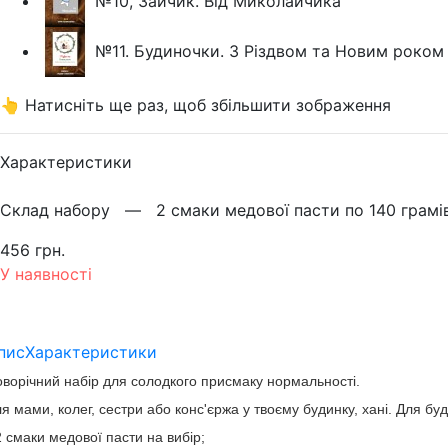
№10, Зайчик. Від Миколайчика
№11. Будиночки. З Різдвом та Новим роком
👆 Натисніть ще раз, щоб збільшити зображення
Характеристики
Склад набору —
2 смаки медової пасти по 140 грамі
456 грн.
У наявності
пис
Характеристики
ворічний набір для солодкого присмаку нормальності.
я мами, колег, сестри або конс'єржа у твоєму будинку, хані. Для буд
2 смаки медової пасти на вибір;