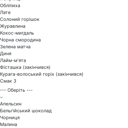
Обліпиха
Лате
Солоний горішок
Журавлина
Кокос-мигдаль
Чорна смородина
Зелена матча
Диня
Лайм-м'ята
Фісташка (закінчився)
Курага-волоський горіх (закінчився)
Смак 3
--- Оберіть ---
Апельсин
Бельгійський шоколад
Чорниця
Малина