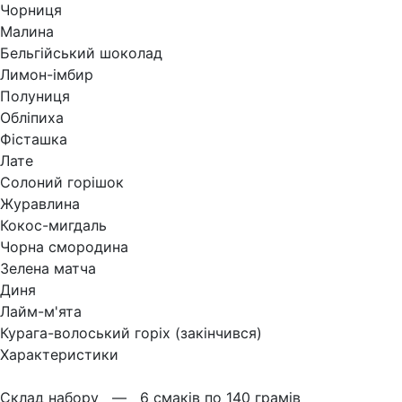
Чорниця
Малина
Бельгійський шоколад
Лимон-імбир
Полуниця
Обліпиха
Фісташка
Лате
Солоний горішок
Журавлина
Кокос-мигдаль
Чорна смородина
Зелена матча
Диня
Лайм-м'ята
Курага-волоський горіх (закінчився)
Характеристики
Склад набору —
6 смаків по 140 грамів