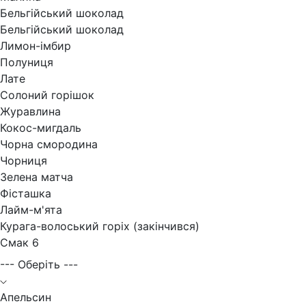
Бельгійський шоколад
Бельгійський шоколад
Лимон-імбир
Полуниця
Лате
Солоний горішок
Журавлина
Кокос-мигдаль
Чорна смородина
Чорниця
Зелена матча
Фісташка
Лайм-м'ята
Курага-волоський горіх (закінчився)
Смак 6
--- Оберіть ---
Апельсин