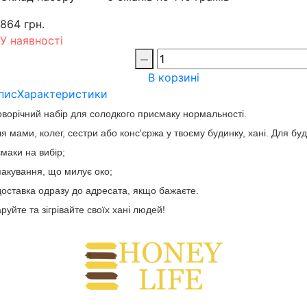
864 грн.
У наявності
В корзині
пис
Характеристики
ворічний набір для солодкого присмаку нормальності.
я мами, колег, сестри або конс'єржа у твоєму будинку, хані. Для буд
смаки на вибір;
пакування, що милує око;
доставка одразу до адресата, якщо бажаєте.
руйте та зігрівайте своїх хані людей!