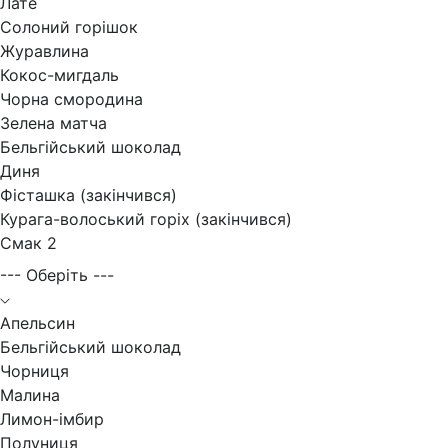
Лате
Солоний горішок
Журавлина
Кокос-мигдаль
Чорна смородина
Зелена матча
Бельгійський шоколад
Диня
Фісташка (закінчився)
Курага-волоський горіх (закінчився)
Смак 2
--- Оберіть ---
Апельсин
Бельгійський шоколад
Чорниця
Малина
Лимон-імбир
Полуниця