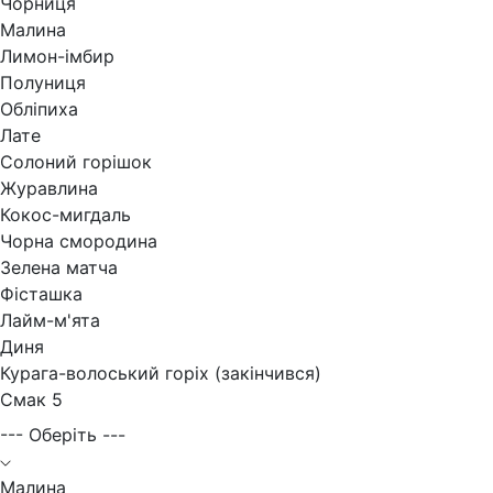
Чорниця
Малина
Лимон-імбир
Полуниця
Обліпиха
Лате
Солоний горішок
Журавлина
Кокос-мигдаль
Чорна смородина
Зелена матча
Фісташка
Лайм-м'ята
Диня
Курага-волоський горіх (закінчився)
Смак 5
--- Оберіть ---
Малина