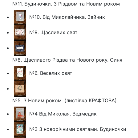
№11. Будиночки. З Різдвом та Новим роком
№10. Від Миколайчика. Зайчик
№9. Щасливих свят
№8. Щасливого Різдва та Нового року. Синя
№6. Веселих свят
№5. З Новим роком. (листівка КРАФТОВА)
№4 Від Миколая. Ведмедик
№3 З новорічними святами. Будиночки