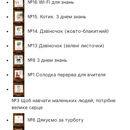
№16 WI-FI для знань
№15. Котик. З днем знань
№14. Дзвіночок (жовто-блакитний)
№13 Дзвіночок (зелені листочки)
№8 З днем знань
№1 Солодка перерва для вчителя
№3 Щоб навчати маленьких людей, потрібне
велике серце
№6 Дякуємо за турботу