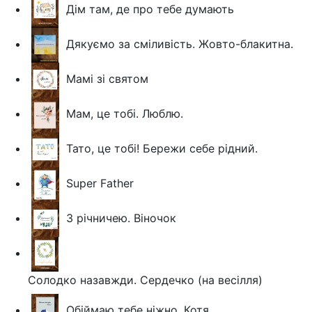
Дім там, де про тебе думають
Дякуємо за сміливість. Жовто-блакитна.
Мамі зі святом
Мам, це тобі. Люблю.
Тато, це тобі! Бережи себе рідний.
Super Father
З річничею. Віночок
Солодко назавжди. Сердечко (на весілля)
Обіймаю тебе ніжно. Котя