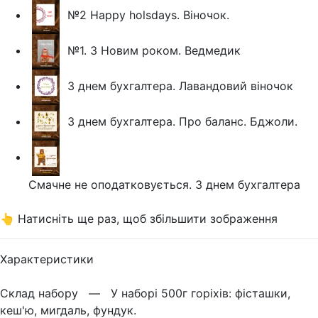
№2 Happy holsdays. Віночок.
№1. З Новим роком. Ведмедик
З днем бухгалтера. Лавандовий віночок
З днем бухгалтера. Про баланс. Бджоли.
Смачне не оподатковується. З днем бухгалтера
👆 Натисніть ще раз, щоб збільшити зображення
Характеристики
Склад набору —
У наборі 500г горіхів: фісташки,
кеш'ю, мигдаль, фундук.