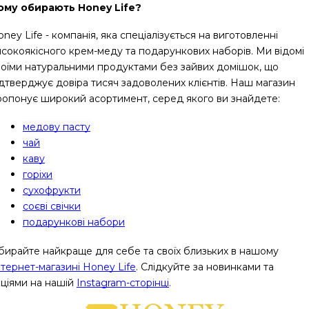
ому обирають Honey Life?
ney Life - компанія, яка спеціалізується на виготовленні 
исокоякісного крем-меду та подарункових наборів. Ми відомі 
воїми натуральними продуктами без зайвих домішок, що 
ідтверджує довіра тисяч задоволених клієнтів. Наш магазин 
ропонує широкий асортимент, серед якого ви знайдете:
медову пасту
чай
каву
горіхи
сухофрукти
соєві свічки
подарункові набори
бирайте найкраще для себе та своїх близьких в нашому
нтернет-магазині Honey Life
. Слідкуйте за новинками та 
кціями на нашій
Instagram-сторінці
.