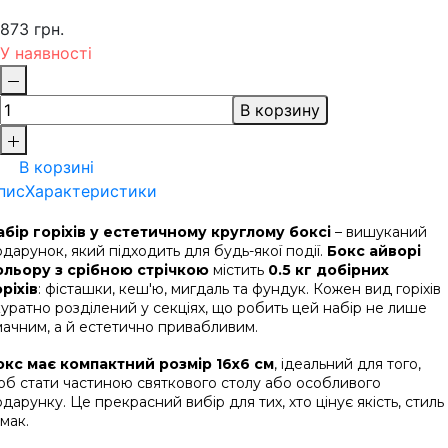
873 грн.
У наявності
В корзину
В корзині
пис
Характеристики
абір горіхів у естетичному круглому боксі
 – вишуканий 
дарунок, який підходить для будь-якої події. 
Бокс айворі 
ольору з срібною стрічкою
 містить 
0.5 кг добірних 
оріхів
: фісташки, кеш'ю, мигдаль та фундук. Кожен вид горіхів 
уратно розділений у секціях, що робить цей набір не лише 
мачним, а й естетично привабливим.
окс має компактний розмір 16х6 см
, ідеальний для того, 
об стати частиною святкового столу або особливого 
дарунку. Це прекрасний вибір для тих, хто цінує якість, стиль 
смак.