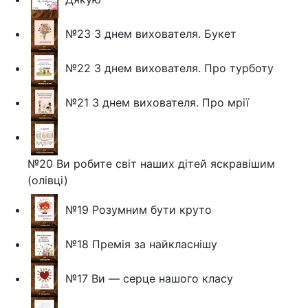
№23 З днем вихователя. Букет
№22 З днем вихователя. Про турботу
№21 З днем вихователя. Про мрії
№20 Ви робите світ наших дітей яскравішим
(олівці)
№19 Розумним бути круто
№18 Премія за найкласнішу
№17 Ви — серце нашого класу