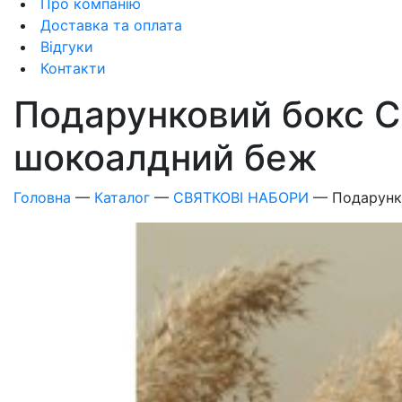
Про компанію
Доставка та оплата
Відгуки
Контакти
Подарунковий бокс 
шокоалдний беж
Головна
—
Каталог
—
СВЯТКОВІ НАБОРИ
—
Подарунк