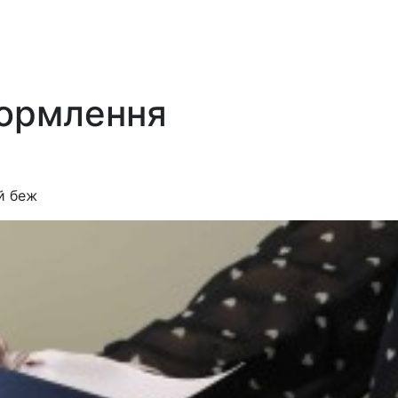
ормлення
й беж