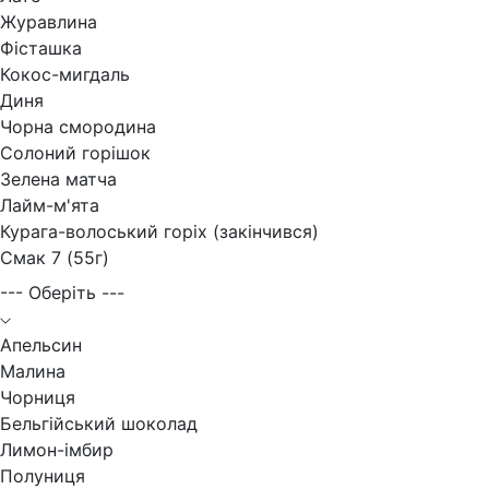
Журавлина
Фісташка
Кокос-мигдаль
Диня
Чорна смородина
Солоний горішок
Зелена матча
Лайм-м'ята
Курага-волоський горіх (закінчився)
Смак 7 (55г)
--- Оберіть ---
Апельсин
Малина
Чорниця
Бельгійський шоколад
Лимон-імбир
Полуниця