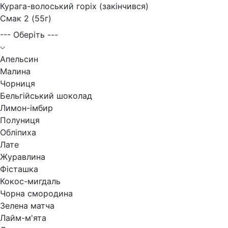
Курага-волоський горіх (закінчився)
Смак 2 (55г)
--- Оберіть ---
Апельсин
Малина
Чорниця
Бельгійський шоколад
Лимон-імбир
Полуниця
Обліпиха
Лате
Журавлина
Фісташка
Кокос-мигдаль
Чорна смородина
Зелена матча
Лайм-м'ята