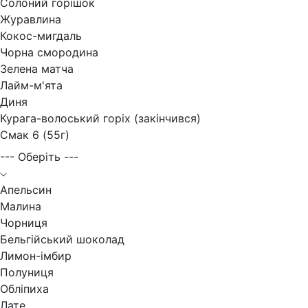
Солоний горішок
Журавлина
Кокос-мигдаль
Чорна смородина
Зелена матча
Лайм-м'ята
Диня
Курага-волоський горіх (закінчився)
Смак 6 (55г)
--- Оберіть ---
Апельсин
Малина
Чорниця
Бельгійський шоколад
Лимон-імбир
Полуниця
Обліпиха
Лате