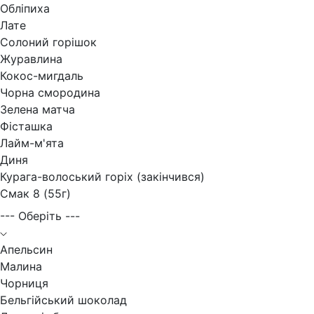
Обліпиха
Лате
Солоний горішок
Журавлина
Кокос-мигдаль
Чорна смородина
Зелена матча
Фісташка
Лайм-м'ята
Диня
Курага-волоський горіх (закінчився)
Смак 8 (55г)
--- Оберіть ---
Апельсин
Малина
Чорниця
Бельгійський шоколад