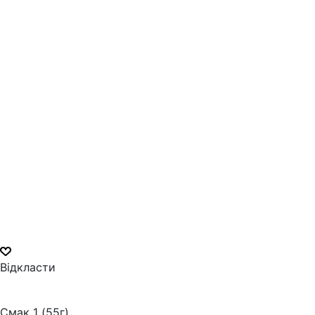
Відкласти
Смак 1 (55г)