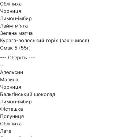
Обліпиха
Чорниця
Лимон-імбир
Лайм-м'ята
Зелена матча
Курага-волоський горіх (закінчився)
Смак 5 (55г)
--- Оберіть ---
Апельсин
Малина
Чорниця
Бельгійський шоколад
Лимон-імбир
Фісташка
Полуниця
Обліпиха
Лате