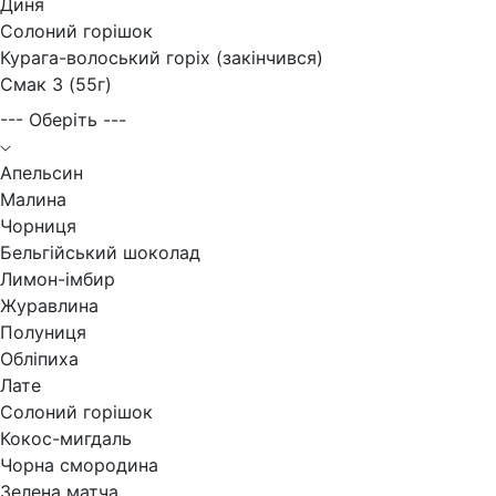
Диня
Солоний горішок
Курага-волоський горіх (закінчився)
Смак 3 (55г)
--- Оберіть ---
Апельсин
Малина
Чорниця
Бельгійський шоколад
Лимон-імбир
Журавлина
Полуниця
Обліпиха
Лате
Солоний горішок
Кокос-мигдаль
Чорна смородина
Зелена матча