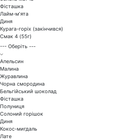
Фісташка
Лайм-м'ята
Диня
Курага-горіх (закінчився)
Смак 4 (55г)
--- Оберіть ---
Апельсин
Малина
Журавлина
Чорна смородина
Бельгійський шоколад
Фісташка
Полуниця
Солоний горішок
Диня
Кокос-мигдаль
Лате