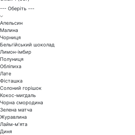
--- Оберіть ---
Апельсин
Малина
Чорниця
Бельгійський шоколад
Лимон-імбир
Полуниця
Обліпиха
Лате
Фісташка
Солоний горішок
Кокос-мигдаль
Чорна смородина
Зелена матча
Журавлина
Лайм-м'ята
Диня