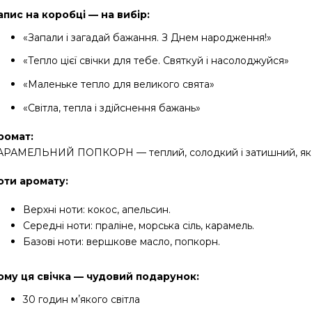
апис на коробці — на вибір:
«Запали і загадай бажання. З Днем народження!»
«Тепло цієї свічки для тебе. Святкуй і насолоджуйся»
«Маленьке тепло для великого свята»
«Світла, тепла і здійснення бажань»
ромат:
АРАМЕЛЬНИЙ ПОПКОРН — теплий, солодкий і затишний, як в
оти аромату:
Верхні ноти: кокос, апельсин.
Середні ноти: праліне, морська сіль, карамель.
Базові ноти: вершкове масло, попкорн.
ому ця свічка — чудовий подарунок:
30 годин мʼякого світла