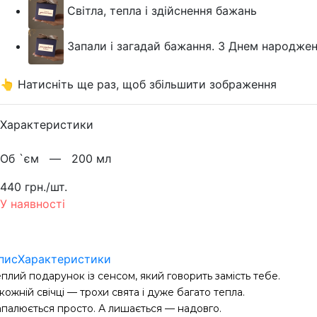
Світла, тепла і здійснення бажань
Запали і загадай бажання. З Днем народжен
👆 Натисніть ще раз, щоб збільшити зображення
Характеристики
Об `єм —
200 мл
440 грн./шт.
У наявності
пис
Характеристики
плий подарунок із сенсом, який говорить замість тебе.
кожній свічці — трохи свята і дуже багато тепла.
апалюється просто. А лишається — надовго.