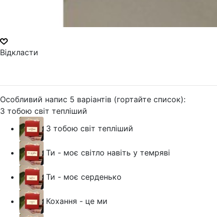
Відкласти
Особливий напис 5 варіантів (гортайте список):
З тобою світ тепліший
З тобою світ тепліший
Ти - моє світло навіть у темряві
Ти - моє серденько
Кохання - це ми