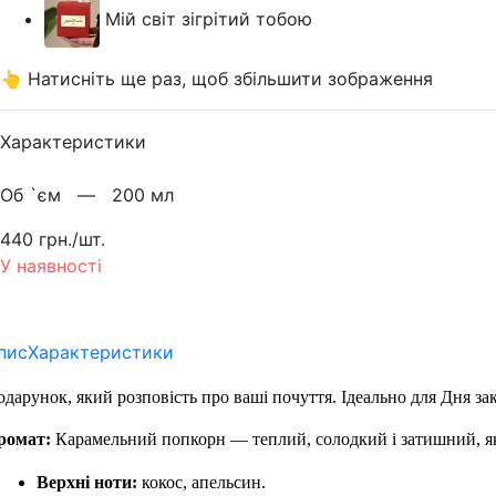
Мій світ зігрітий тобою
👆 Натисніть ще раз, щоб збільшити зображення
Характеристики
Об `єм —
200 мл
440 грн./шт.
У наявності
пис
Характеристики
дарунок, який розповість про ваші почуття. Ідеально для Дня за
ромат:
 Карамельний попкорн — теплий, солодкий і затишний, як
Верхні ноти:
 кокос, апельсин.