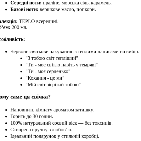
Середні ноти:
 праліне, морська сіль, карамель.
Базові ноти:
 вершкове масло, попкорн.
олекція:
 TEPLO всередині.
б’єм:
 200 мл.
собливість:
Червоне святкове пакування із теплими написами на вибір:
"З тобою світ тепліший"
"Ти - моє світло навіть у темряві"
"Ти - моє серденько"
"Кохання - це ми"
"Мій світ зігрітий тобою"
ому саме ця свічка?
Наповнить кімнату ароматом затишку.
Горить до 30 годин.
100% натуральний соєвий віск — без токсинів.
Створена вручну з любов’ю.
Ідеальний подарунок у стильній коробці.