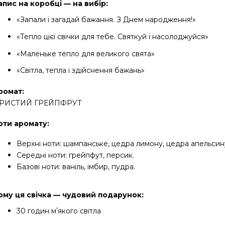
апис на коробці — на вибір:
«Запали і загадай бажання. З Днем народження!»
«Тепло цієї свічки для тебе. Святкуй і насолоджуйся»
«Маленьке тепло для великого свята»
«Світла, тепла і здійснення бажань»
ромат:
ГРИСТИЙ ГРЕЙПФРУТ
оти аромату:
Верхні ноти: шампанське, цедра лимону, цедра апельсин
Середні ноти: грейпфут, персик.
Базові ноти: ваніль, імбир, пудра.
ому ця свічка — чудовий подарунок:
30 годин мʼякого світла