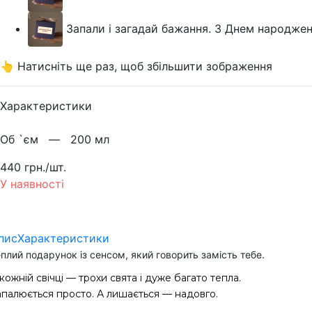
Запали і загадай бажання. З Днем народжен
👆 Натисніть ще раз, щоб збільшити зображення
Характеристики
Об `єм —
200 мл
440 грн./шт.
У наявності
пис
Характеристики
плий подарунок із сенсом, який говорить замість тебе.
кожній свічці — трохи свята і дуже багато тепла.
апалюється просто. А лишається — надовго.