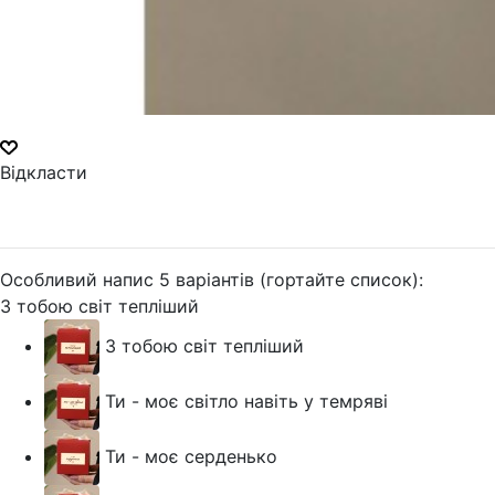
Відкласти
Особливий напис 5 варіантів (гортайте список):
З тобою світ тепліший
З тобою світ тепліший
Ти - моє світло навіть у темряві
Ти - моє серденько