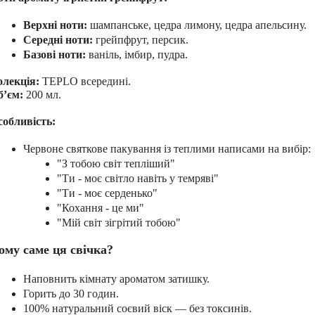
Верхні ноти: 
шампанське, цедра лимону, цедра апельсину.
Середні ноти:
 грейпфрут, персик.
Базові ноти:
 ваніль, імбир, пудра.
олекція:
TEPLO всередині.
б’єм:
200 мл.
собливість:
Червоне святкове пакування із теплими написами на вибір:
"З тобою світ тепліший"
"Ти - моє світло навіть у темряві"
"Ти - моє серденько"
"Кохання - це ми"
"Мій світ зігрітий тобою"
ому саме ця свічка?
Наповнить кімнату ароматом затишку.
Горить до 30 годин.
100% натуральний соєвий віск — без токсинів.