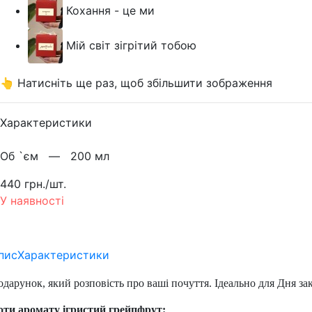
Кохання - це ми
Мій світ зігрітий тобою
👆 Натисніть ще раз, щоб збільшити зображення
Характеристики
Об `єм —
200 мл
440 грн./шт.
У наявності
пис
Характеристики
дарунок, який розповість про ваші почуття. Ідеально для Дня за
оти аромату ігристий грейпфрут: