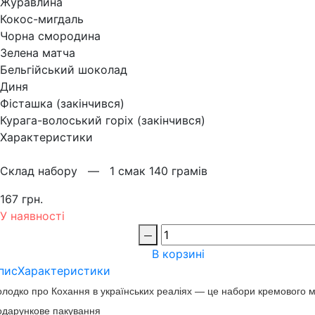
Журавлина
Кокос-мигдаль
Чорна смородина
Зелена матча
Бельгійський шоколад
Диня
Фісташка (закінчився)
Курага-волоський горіх (закінчився)
Характеристики
Склад набору —
1 смак 140 грамів
167 грн.
У наявності
В корзині
пис
Характеристики
лодко про Кохання в українських реаліях — це набори кремового 
одарункове пакування