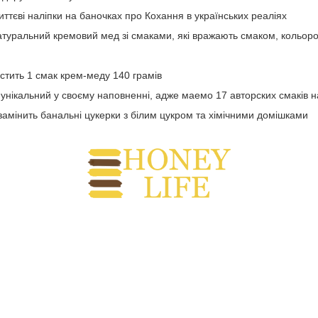
ттєві наліпки на баночках про Кохання в українських реаліях
туральний кремовий мед зі смаками, які вражають смаком, кольоро
стить 1 смак крем-меду 140 грамів
унікальний у своєму наповненні, адже маемо 17 авторских смаків н
замінить банальні цукерки з білим цукром та хімічними домішками