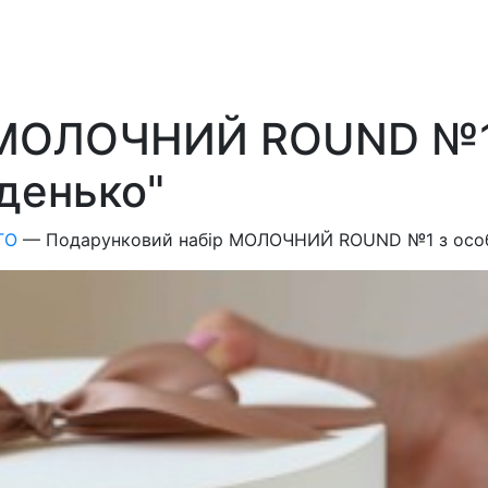
 МОЛОЧНИЙ ROUND №1
денько"
ГО
—
Подарунковий набір МОЛОЧНИЙ ROUND №1 з особл