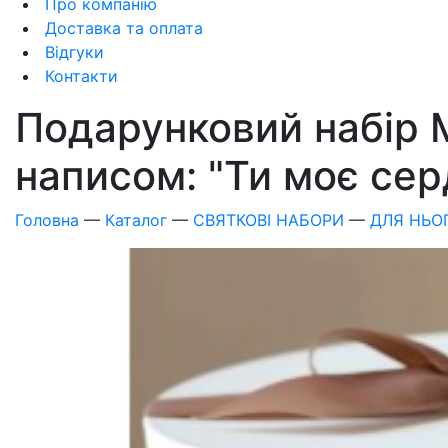
Про компанію
Доставка та оплата
Відгуки
Контакти
Подарунковий набір
написом: "Ти моє сер
Головна
—
Каталог
—
СВЯТКОВІ НАБОРИ
—
ДЛЯ НЬО