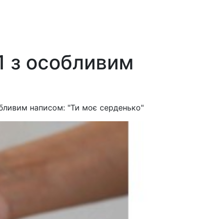
 з особливим
ивим написом: "Ти моє серденько"