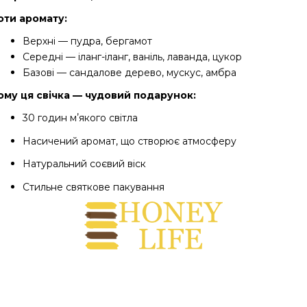
оти аромату:
Верхні — пудра, бергамот
Середні — іланг-іланг, ваніль, лаванда, цукор
Базові — сандалове дерево, мускус, амбра
ому ця свічка — чудовий подарунок:
30 годин мʼякого світла
Насичений аромат, що створює атмосферу
Натуральний соєвий віск
Стильне святкове пакування