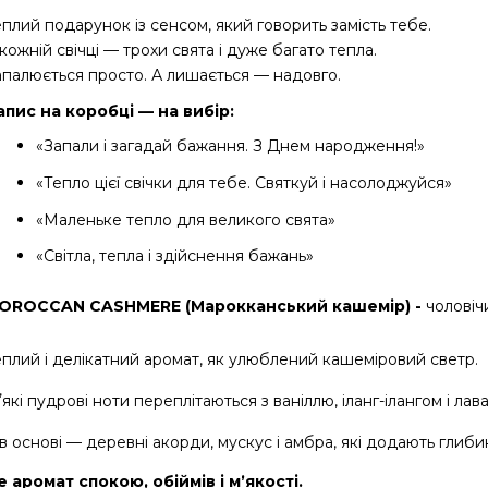
плий подарунок із сенсом, який говорить замість тебе.
кожній свічці — трохи свята і дуже багато тепла.
апалюється просто. А лишається — надовго.
апис на коробці — на вибір:
«Запали і загадай бажання. З Днем народження!»
«Тепло цієї свічки для тебе. Святкуй і насолоджуйся»
«Маленьке тепло для великого свята»
«Світла, тепла і здійснення бажань»
OROCCAN CASHMERE (Марокканський кашемір) - 
чоловіч
еплий і делікатний аромат, як улюблений кашеміровий светр.
які пудрові ноти переплітаються з ваніллю, іланг-ілангом і лав
в основі — деревні акорди, мускус і амбра, які додають глиби
е аромат спокою, обіймів і мʼякості.