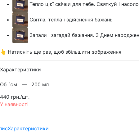
Тепло цієї свічки для тебе. Святкуй і насо
Світла, тепла і здійснення бажань
Запали і загадай бажання. З Днем народжен
👆 Натисніть ще раз, щоб збільшити зображення
Характеристики
Об `єм —
200 мл
440 грн./шт.
У наявності
пис
Характеристики