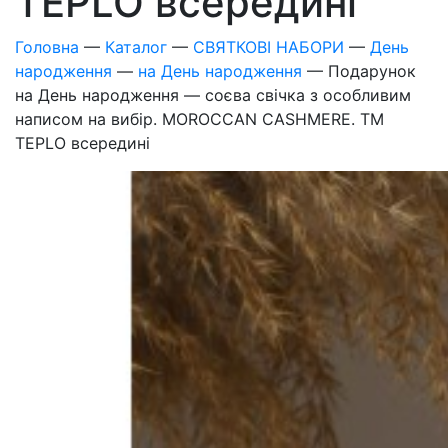
TEPLO всередині
Головна
—
Каталог
—
СВЯТКОВІ НАБОРИ
—
День
народження
—
на День народження
—
Подарунок
на День народження — соєва свічка з особливим
написом на вибір. MOROCCAN CASHMERE. ТМ
TEPLO всередині