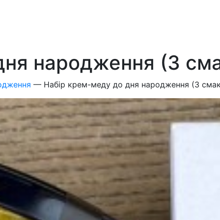
ня народження (3 сма
одження
—
Набір крем-меду до дня народження (3 смак