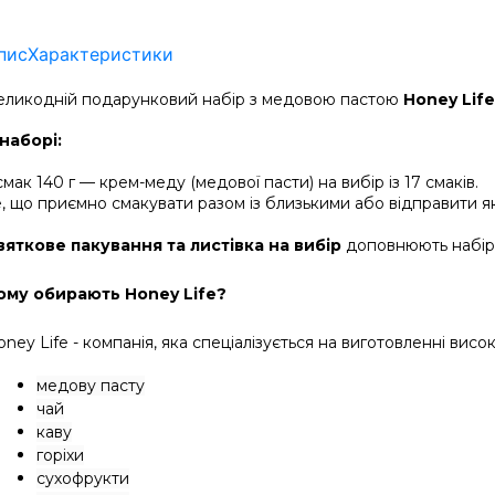
пис
Характеристики
еликодній подарунковий набір з медовою пастою 
Honey Life
 наборі:
смак 140 г — крем-меду (медової пасти) на вибір із 17 смаків.
е, що приємно смакувати разом із близькими 
або відправити як
вяткове пакування та листівка на вибір 
доповнюють набір
ому обирають Honey Life?
oney Life - компанія, яка спеціалізується на виготовленні в
медову пасту
чай
каву
горіхи
сухофрукти