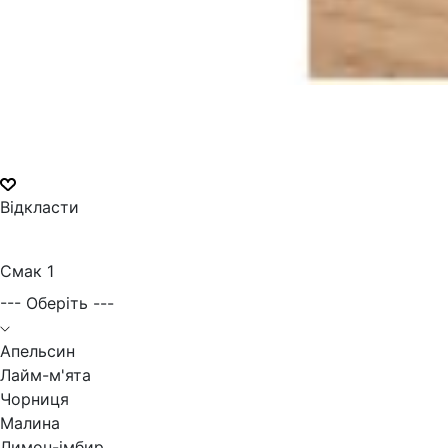
Відкласти
Смак 1
--- Оберіть ---
Апельсин
Лайм-м'ята
Чорниця
Малина
Лимон-імбир