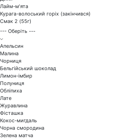
Лайм-м'ята
Курага-волоський горіх (закінчився)
Смак 2 (55г)
--- Оберіть ---
Апельсин
Малина
Чорниця
Бельгійський шоколад
Лимон-імбир
Полуниця
Обліпиха
Лате
Журавлина
Фісташка
Кокос-мигдаль
Чорна смородина
Зелена матча