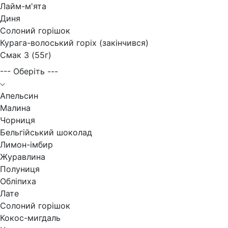
Лайм-м'ята
Диня
Солоний горішок
Курага-волоський горіх (закінчився)
Смак 3 (55г)
--- Оберіть ---
Апельсин
Малина
Чорниця
Бельгійський шоколад
Лимон-імбир
Журавлина
Полуниця
Обліпиха
Лате
Солоний горішок
Кокос-мигдаль