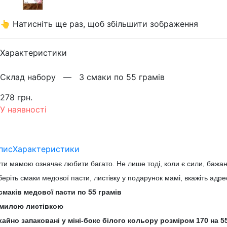
👆 Натисніть ще раз, щоб збільшити зображення
Характеристики
Склад набору —
3 смаки по 55 грамів
278 грн.
У наявності
пис
Характеристики
ти мамою означає любити багато. Не лише тоді, коли є сили, баж
еріть смаки медової пасти, листівку у подарунок мамі, вкажіть ад
смаків медової пасти по 55 грамів
 милою листівкою
айно запаковані у міні-бокс білого кольору розміром 170 на 55