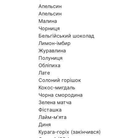
Апельсин
Апельсин
Малина
Чорниця
Бельгійський шоколад
Лимон-імбир
Журавлина
Полуниця
Обліпиха
Лате
Солоний горішок
Кокос-мигдаль
Чорна смородина
Зелена матча
Фісташка
Лайм-м'ята
Диня
Курага-горіх (закінчився)