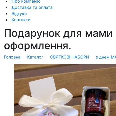
Про компанію
Доставка та оплата
Відгуки
Контакти
Подарунок для мами з
оформлення.
Головна
—
Каталог
—
СВЯТКОВІ НАБОРИ
—
з днем 