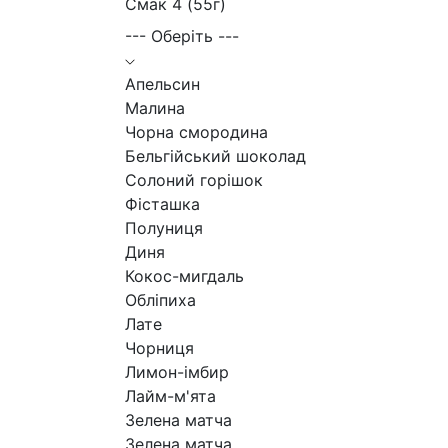
Смак 4 (55г)
--- Оберіть ---
Апельсин
Малина
Чорна смородина
Бельгійський шоколад
Солоний горішок
Фісташка
Полуниця
Диня
Кокос-мигдаль
Обліпиха
Лате
Чорниця
Лимон-імбир
Лайм-м'ята
Зелена матча
Зелена матча