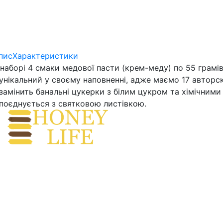
пис
Характеристики
 наборі 4 смаки медової пасти (крем-меду) по 55 грамі
 унікальний у своєму наповненні, адже маємо 17 авторск
 замінить банальні цукерки з білим цукром та хімічним
 поєднується з святковою листівкою.