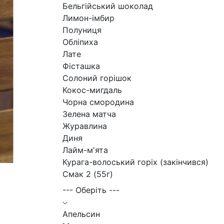
Бельгійський шоколад
Лимон-імбир
Полуниця
Обліпиха
Лате
Фісташка
Солоний горішок
Кокос-мигдаль
Чорна смородина
Зелена матча
Журавлина
Диня
Лайм-м'ята
Курага-волоський горіх (закінчився)
Смак 2 (55г)
--- Оберіть ---
Апельсин