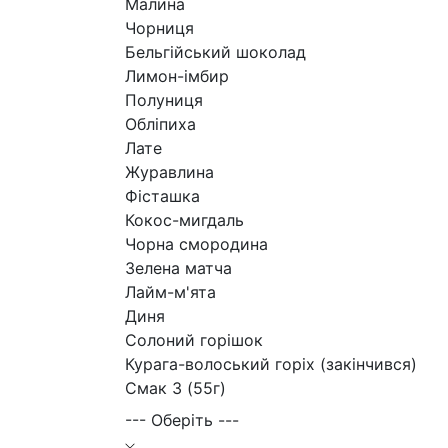
Малина
Чорниця
Бельгійський шоколад
Лимон-імбир
Полуниця
Обліпиха
Лате
Журавлина
Фісташка
Кокос-мигдаль
Чорна смородина
Зелена матча
Лайм-м'ята
Диня
Солоний горішок
Курага-волоський горіх (закінчився)
Смак 3 (55г)
--- Оберіть ---