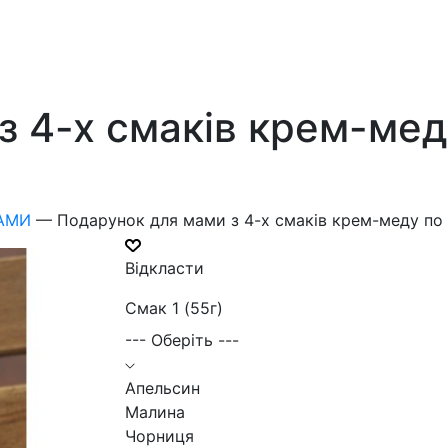
 4-х смаків крем-меду
МАМИ
—
Подарунок для мами з 4-х смаків крем-меду по 
Відкласти
Смак 1 (55г)
--- Оберіть ---
Апельсин
Малина
Чорниця