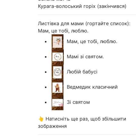
Курага-волоський горіх (закінчився)
Листівка для мами (гортайте список):
Мам, це тобі, люблю.
Мам, це тобі, люблю.
Мамі зі святом.
Любій бабусі
Ведмедик класичний
Зі святом
👆 Натисніть ще раз, щоб збільшити
зображення