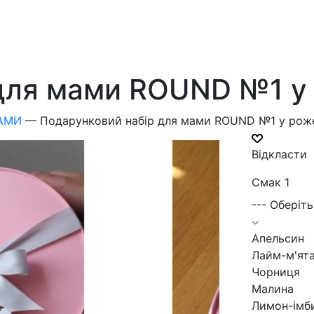
для мами ROUND №1 у
МАМИ
—
Подарунковий набір для мами ROUND №1 у рож
Відкласти
Смак 1
--- Оберіть
Апельсин
Лайм-м'ят
Чорниця
Малина
Лимон-імб