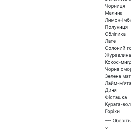
Чорниця
Малина
Лимон-імб
Полуниця
Обліпиха
Лате
Солоний г
Журавлина
Кокос-миг
Чорна смо
Зелена мат
Лайм-м'ят
Диня
Фісташка
Курага-вол
Горіхи
--- Оберіть