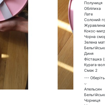
Полуниця
Обліпиха
Лате
Солоний г
Журавлина
Кокос-миг
Чорна смо
Зелена мат
Бельгійсь
Диня
Фісташка (
Курага-вол
Смак 2
--- Оберіть
Апельсин
Бельгійсь
Чорниця