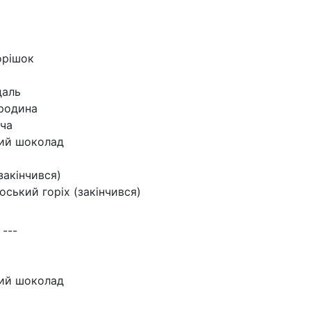
орішок
даль
родина
ча
кий шоколад
закінчився)
оський горіх (закінчився)
 ---
кий шоколад