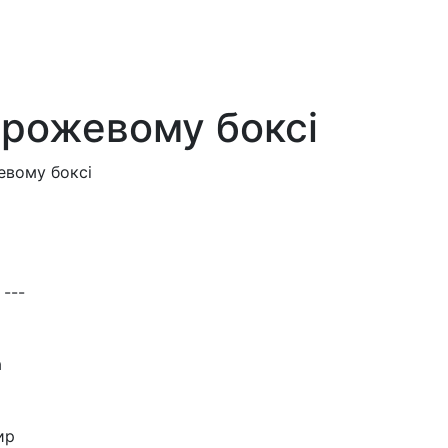
 рожевому боксі
евому боксі
 ---
а
ир