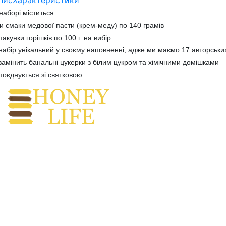
пис
Характеристики
наборі міститься:
и смаки медової пасти (крем-меду) по 140 грамів
пакунки горішків по 100 г. на вибір
набір унікальний у своєму наповненні, адже ми маємо 17 авторських
замінить банальні цукерки з білим цукром та хімічними домішками
поєднується зі святковою