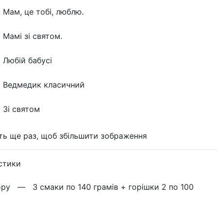
Мам, це тобі, люблю.
Мамі зі святом.
Любій бабусі
Ведмедик класичний
Зі святом
ть ще раз, щоб збільшити зображення
стики
бору —
3 смаки по 140 грамів + горішки 2 по 100