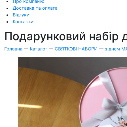
Про компанію
Доставка та оплата
Відгуки
Контакти
Подарунковий набір 
Головна
—
Каталог
—
СВЯТКОВІ НАБОРИ
—
з днем 