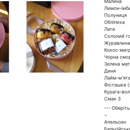
Малина
Лимон-імб
Полуниця
Обліпиха
Лате
Солоний г
Журавлина
Кокос-миг
Чорна смо
Зелена мат
Диня
Лайм-м'ят
Фісташка (
Курага-вол
Смак 3
--- Оберіть
Апельсин
Бельгійсь