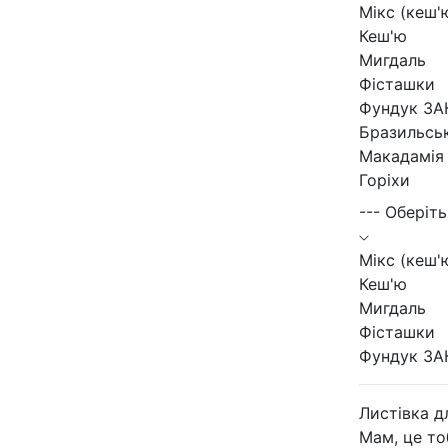
Мікс (кеш'
Кеш'ю
Мигдаль
Фісташки
Фундук ЗА
Бразильськ
Макадамія
Горіхи
--- Оберіть
Мікс (кеш'
Кеш'ю
Мигдаль
Фісташки
Фундук ЗА
Листівка д
Мам, це то