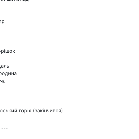
ир
орішок
даль
родина
ча
а
оський горіх (закінчився)
 ---