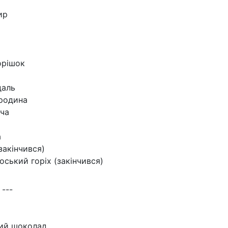
ир
орішок
даль
родина
ча
а
закінчився)
оський горіх (закінчився)
 ---
кий шоколад