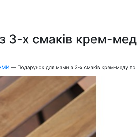
 3-х смаків крем-меду
МАМИ
—
Подарунок для мами з 3-х смаків крем-меду по 