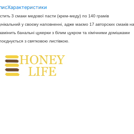
пис
Характеристики
стить 3 смаки медової пасти (крем-меду) по 140 грамів
унікальний у своєму наповненні, адже маємо 17 авторских смаків на
замінить банальні цукерки з білим цукром та хімічними домішками
поєднується з святковою листівкою.