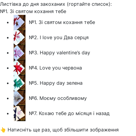
Листівка до дня закоханих (гортайте список):
№1. Зі святом кохання тебе
№1. Зі святом кохання тебе
№2. I love you Два серця
№3. Happy valentine’s day
№4. Love you червона
№5. Happy day зелена
№6. Моєму особливому
№7. Кохаю тебе до місяця і назад
👆 Натисніть ще раз, щоб збільшити зображення