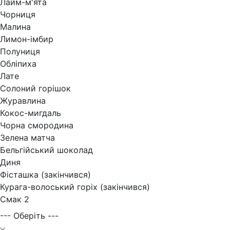
Лайм-м'ята
Чорниця
Малина
Лимон-імбир
Полуниця
Обліпиха
Лате
Солоний горішок
Журавлина
Кокос-мигдаль
Чорна смородина
Зелена матча
Бельгійський шоколад
Диня
Фісташка (закінчився)
Курага-волоський горіх (закінчився)
Смак 2
--- Оберіть ---