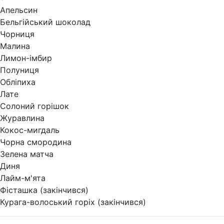
Апельсин
Бельгійський шоколад
Чорниця
Малина
Лимон-імбир
Полуниця
Обліпиха
Лате
Солоний горішок
Журавлина
Кокос-мигдаль
Чорна смородина
Зелена матча
Диня
Лайм-м'ята
Фісташка (закінчився)
Курага-волоський горіх (закінчився)