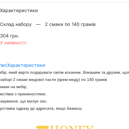
Характеристики
Склад набору —
2 смаки по 140 грамів
304 грн.
У наявності
пис
Характеристики
бір, який варто подарувати своїм коханим, близьким та друзям, що
наборі 2 смаки медової пасти (крем-меду) по 140 грамів
смаки на вибір;
листівка з приємностями;
пакування, що милує око;
доставка одразу до адресата, якщо бажаєш.