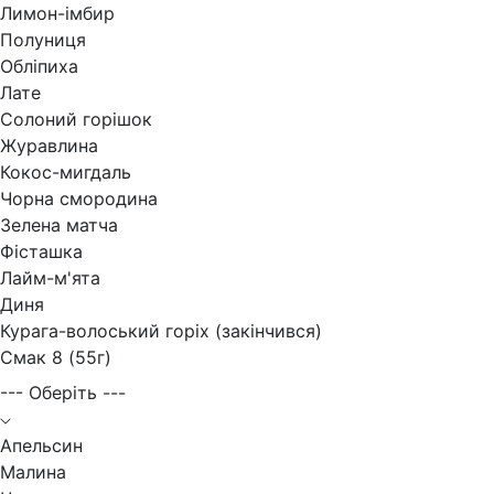
Лимон-імбир
Полуниця
Обліпиха
Лате
Солоний горішок
Журавлина
Кокос-мигдаль
Чорна смородина
Зелена матча
Фісташка
Лайм-м'ята
Диня
Курага-волоський горіх (закінчився)
Смак 8 (55г)
--- Оберіть ---
Апельсин
Малина