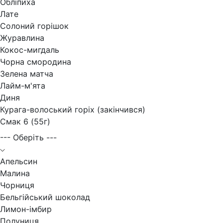
Обліпиха
Лате
Солоний горішок
Журавлина
Кокос-мигдаль
Чорна смородина
Зелена матча
Лайм-м'ята
Диня
Курага-волоський горіх (закінчився)
Смак 6 (55г)
--- Оберіть ---
Апельсин
Малина
Чорниця
Бельгійський шоколад
Лимон-імбир
Полуниця