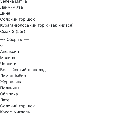
Зелена матча
Лайм-м'ята
Диня
Солоний горішок
Курага-волоський горіх (закінчився)
Смак 3 (55г)
--- Оберіть ---
Апельсин
Малина
Чорниця
Бельгійський шоколад
Лимон-імбир
Журавлина
Полуниця
Обліпиха
Лате
Солоний горішок
Кокос-мигдаль