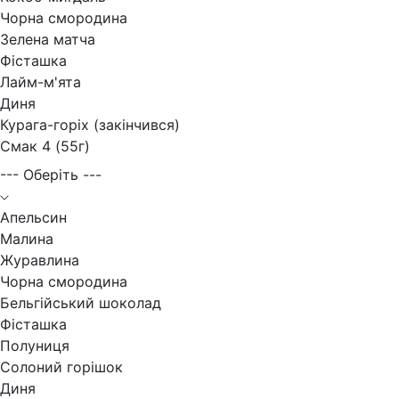
Чорна смородина
Зелена матча
Фісташка
Лайм-м'ята
Диня
Курага-горіх (закінчився)
Смак 4 (55г)
--- Оберіть ---
Апельсин
Малина
Журавлина
Чорна смородина
Бельгійський шоколад
Фісташка
Полуниця
Солоний горішок
Диня