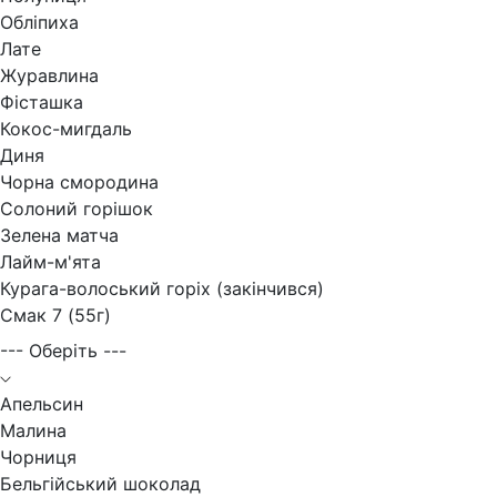
Обліпиха
Лате
Журавлина
Фісташка
Кокос-мигдаль
Диня
Чорна смородина
Солоний горішок
Зелена матча
Лайм-м'ята
Курага-волоський горіх (закінчився)
Смак 7 (55г)
--- Оберіть ---
Апельсин
Малина
Чорниця
Бельгійський шоколад