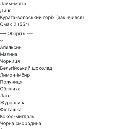
Лайм-м'ята
Диня
Курага-волоський горіх (закінчився)
Смак 2 (55г)
--- Оберіть ---
Апельсин
Малина
Чорниця
Бельгійський шоколад
Лимон-імбир
Полуниця
Обліпиха
Лате
Журавлина
Фісташка
Кокос-мигдаль
Чорна смородина