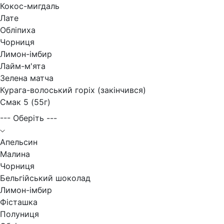
Кокос-мигдаль
Лате
Обліпиха
Чорниця
Лимон-імбир
Лайм-м'ята
Зелена матча
Курага-волоський горіх (закінчився)
Смак 5 (55г)
--- Оберіть ---
Апельсин
Малина
Чорниця
Бельгійський шоколад
Лимон-імбир
Фісташка
Полуниця