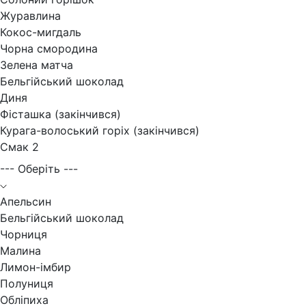
Журавлина
Кокос-мигдаль
Чорна смородина
Зелена матча
Бельгійський шоколад
Диня
Фісташка (закінчився)
Курага-волоський горіх (закінчився)
Смак 2
--- Оберіть ---
Апельсин
Бельгійський шоколад
Чорниця
Малина
Лимон-імбир
Полуниця
Обліпиха