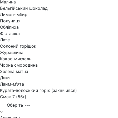
Малина
Бельгійський шоколад
Лимон-імбир
Полуниця
Обліпиха
Фісташка
Лате
Солоний горішок
Журавлина
Кокос-мигдаль
Чорна смородина
Зелена матча
Диня
Лайм-м'ята
Курага-волоський горіх (закінчився)
Смак 7 (55г)
--- Оберіть ---
Апельсин