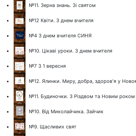
№11. Зерна знань. Зі святом
№12 Квіти. З днем вчителя
№4 З днем вчителя СИНЯ
№10. Цікаві уроки. З днем вчителя
№7 З 1 вересня
№12. Ялинки. Миру, добра, здоров'я у Ново
№11. Будиночки. З Різдвом та Новим роком
№10. Від Миколайчика. Зайчик
№9. Щасливих свят