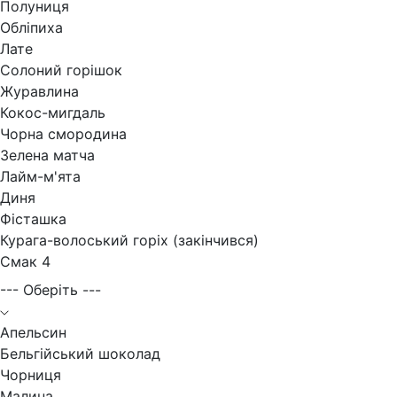
Полуниця
Обліпиха
Лате
Солоний горішок
Журавлина
Кокос-мигдаль
Чорна смородина
Зелена матча
Лайм-м'ята
Диня
Фісташка
Курага-волоський горіх (закінчився)
Смак 4
--- Оберіть ---
Апельсин
Бельгійський шоколад
Чорниця
Малина