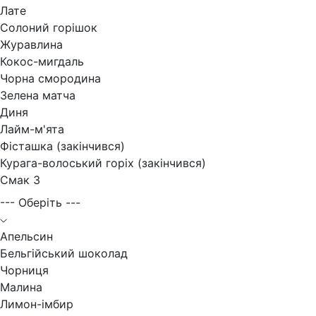
Лате
Солоний горішок
Журавлина
Кокос-мигдаль
Чорна смородина
Зелена матча
Диня
Лайм-м'ята
Фісташка (закінчився)
Курага-волоський горіх (закінчився)
Смак 3
--- Оберіть ---
Апельсин
Бельгійський шоколад
Чорниця
Малина
Лимон-імбир