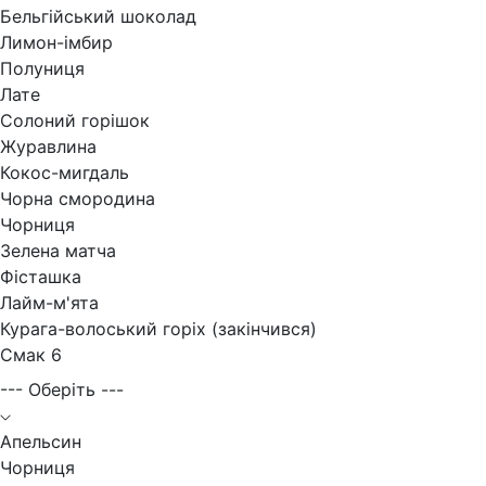
Бельгійський шоколад
Лимон-імбир
Полуниця
Лате
Солоний горішок
Журавлина
Кокос-мигдаль
Чорна смородина
Чорниця
Зелена матча
Фісташка
Лайм-м'ята
Курага-волоський горіх (закінчився)
Смак 6
--- Оберіть ---
Апельсин
Чорниця