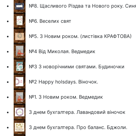
№8. Щасливого Різдва та Нового року. Син
№6. Веселих свят
№5. З Новим роком. (листівка КРАФТОВА)
№4 Від Миколая. Ведмедик
№3 З новорічними святами. Будиночки
№2 Happy holsdays. Віночок.
№1. З Новим роком. Ведмедик
З днем бухгалтера. Лавандовий віночок
З днем бухгалтера. Про баланс. Бджоли.