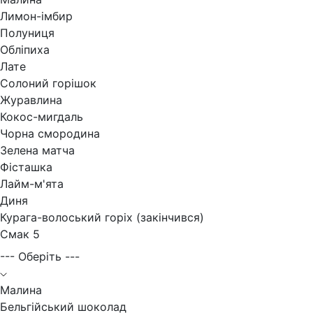
Лимон-імбир
Полуниця
Обліпиха
Лате
Солоний горішок
Журавлина
Кокос-мигдаль
Чорна смородина
Зелена матча
Фісташка
Лайм-м'ята
Диня
Курага-волоський горіх (закінчився)
Смак 5
--- Оберіть ---
Малина
Бельгійський шоколад