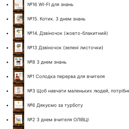
№16 WI-FI для знань
№15. Котик. З днем знань
№14. Дзвіночок (жовто-блакитний)
№13 Дзвіночок (зелені листочки)
№8 З днем знань
№1 Солодка перерва для вчителя
№3 Щоб навчати маленьких людей, потрібн
№6 Дякуємо за турботу
№2 З днем вчителя ОЛІВЦІ