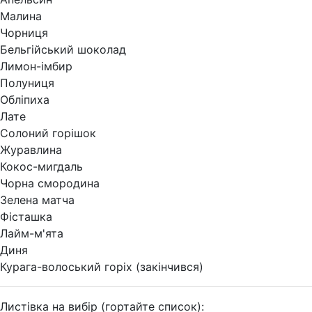
Малина
Чорниця
Бельгійський шоколад
Лимон-імбир
Полуниця
Обліпиха
Лате
Солоний горішок
Журавлина
Кокос-мигдаль
Чорна смородина
Зелена матча
Фісташка
Лайм-м'ята
Диня
Курага-волоський горіх (закінчився)
Листівка на вибір (гортайте список):