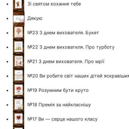
Зі святом кохання тебе
Дякую
№23 З днем вихователя. Букет
№22 З днем вихователя. Про турботу
№21 З днем вихователя. Про мрії
№20 Ви робите світ наших дітей яскравішим
№19 Розумним бути круто
№18 Премія за найкласнішу
№17 Ви — серце нашого класу