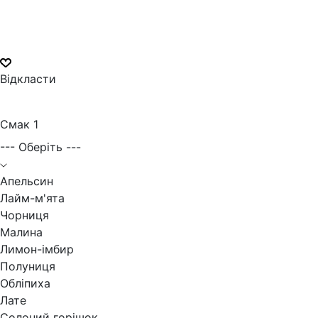
Відкласти
Смак 1
--- Оберіть ---
Апельсин
Лайм-м'ята
Чорниця
Малина
Лимон-імбир
Полуниця
Обліпиха
Лате
Солоний горішок