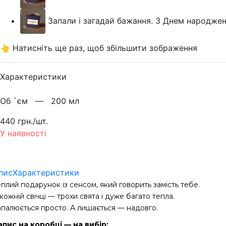
Запали і загадай бажання. З Днем народжен
👆 Натисніть ще раз, щоб збільшити зображення
Характеристики
Об `єм —
200 мл
440 грн./шт.
У наявності
пис
Характеристики
плий подарунок із сенсом, який говорить замість тебе.
кожній свічці — трохи свята і дуже багато тепла.
апалюється просто. А лишається — надовго.
апис на коробці — на вибір: