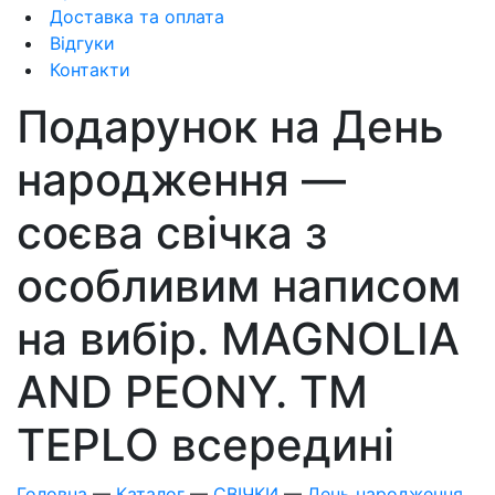
Доставка та оплата
Відгуки
Контакти
Подарунок на День
народження —
соєва свічка з
особливим написом
на вибір. MAGNOLIA
AND PEONY. ТМ
TEPLO всередині
Головна
—
Каталог
—
СВІЧКИ
—
День народження