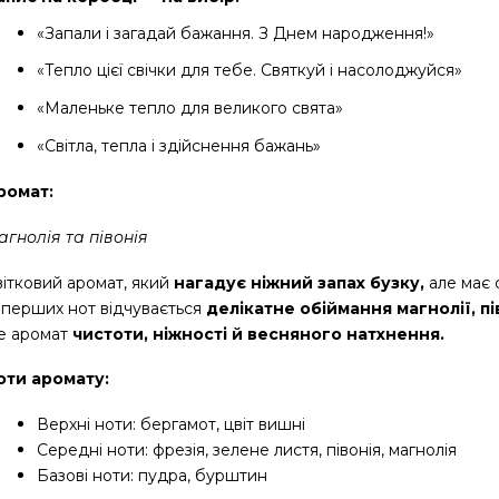
«Запали і загадай бажання. З Днем народження!»
«Тепло цієї свічки для тебе. Святкуй і насолоджуйся»
«Маленьке тепло для великого свята»
«Світла, тепла і здійснення бажань»
ромат:
агнолія та півонія
ітковий аромат, який 
нагадує ніжний запах бузку,
 але має
 перших нот відчувається 
делікатне обіймання магнолії, пів
е аромат 
чистоти, ніжності й весняного натхнення.
оти аромату:
Верхні ноти: бергамот, цвіт вишні
Середні ноти: фрезія, зелене листя, півонія, магнолія
Базові ноти: пудра, бурштин