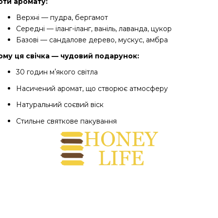
оти аромату:
Верхні — пудра, бергамот
Середні — іланг-іланг, ваніль, лаванда, цукор
Базові — сандалове дерево, мускус, амбра
ому ця свічка — чудовий подарунок:
30 годин мʼякого світла
Насичений аромат, що створює атмосферу
Натуральний соєвий віск
Стильне святкове пакування