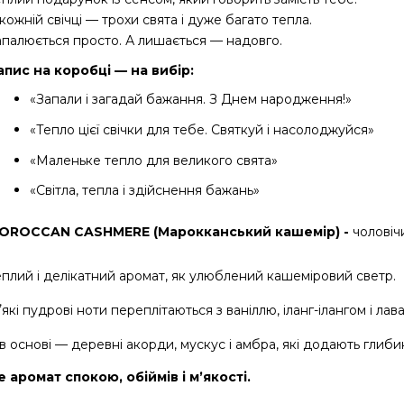
кожній свічці — трохи свята і дуже багато тепла.
апалюється просто. А лишається — надовго.
апис на коробці — на вибір:
«Запали і загадай бажання. З Днем народження!»
«Тепло цієї свічки для тебе. Святкуй і насолоджуйся»
«Маленьке тепло для великого свята»
«Світла, тепла і здійснення бажань»
OROCCAN CASHMERE (Марокканський кашемір) - 
чоловіч
еплий і делікатний аромат, як улюблений кашеміровий светр.
які пудрові ноти переплітаються з ваніллю, іланг-ілангом і лав
в основі — деревні акорди, мускус і амбра, які додають глиби
е аромат спокою, обіймів і мʼякості.