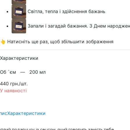
Світла, тепла і здійснення бажань
Запали і загадай бажання. З Днем народжен
👆 Натисніть ще раз, щоб збільшити зображення
Характеристики
Об `єм —
200 мл
440 грн./шт.
У наявності
пис
Характеристики
плий подарунок із сенсом, який говорить замість тебе.