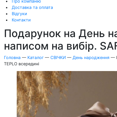
Про компанію
Доставка та оплата
Відгуки
Контакти
Подарунок на День н
написом на вибір. 
Головна
—
Каталог
—
СВІЧКИ
—
День народження
—
TEPLO всередині