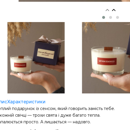
пис
Характеристики
плий подарунок із сенсом, який говорить замість тебе.
кожній свічці — трохи свята і дуже багато тепла.
апалюється просто. А лишається — надовго.