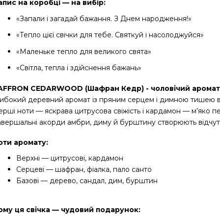
апис на коробці — на вибір:
«Запали і загадай бажання. З Днем народження!»
«Тепло цієї свічки для тебе. Святкуй і насолоджуйся»
«Маленьке тепло для великого свята»
«Світла, тепла і здійснення бажань»
AFFRON CEDARWOOD (Шафран Кедр) - чоловічий аромат
либокий деревний аромат із пряним серцем і димною тишею в 
ерші ноти — яскрава цитрусова свіжість і кардамон — м’яко п
авершальні акорди амбри, диму й бурштину створюють відчуття
оти аромату:
Верхні — цитрусові, кардамон
Серцеві — шафран, фіалка, пало санто
Базові — дерево, сандал, дим, бурштин 
ому ця свічка — чудовий подарунок: