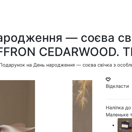
ародження — соєва св
SAFFRON CEDARWOOD. Т
Подарунок на День народження — соєва свічка з особ
Відкласти
Наліпка до
Маленьке т