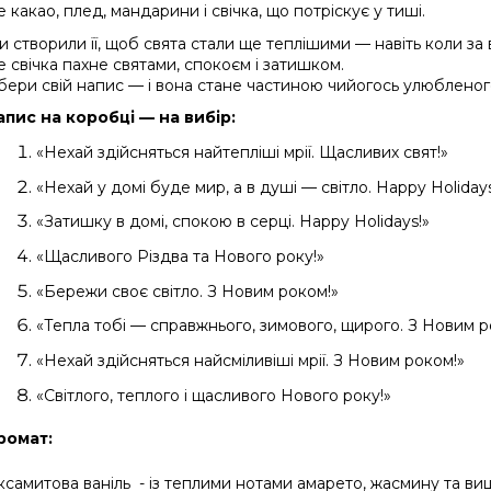
 какао, плед, мандарини і свічка, що потріскує у тиші.
 створили її, щоб свята стали ще теплішими — навіть коли за в
 свічка пахне святами, спокоєм і затишком.
бери свій напис — і вона стане частиною чийогось улюбленог
апис на коробці — на вибір:
«Нехай здійсняться найтепліші мрії. Щасливих свят!»
«Нехай у домі буде мир, а в душі — світло. Happy Holidays
«Затишку в домі, спокою в серці. Happy Holidays!»
«Щасливого Різдва та Нового року!»
«Бережи своє світло. З Новим роком!»
«Тепла тобі — справжнього, зимового, щирого. З Новим р
«Нехай здійсняться найсміливіші мрії. З Новим роком!»
«Світлого, теплого і щасливого Нового року!»
ромат:
ксамитова ваніль  - із теплими нотами амарето, жасмину та 