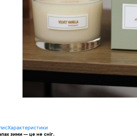
пис
Характеристики
апах зими — це не сніг.