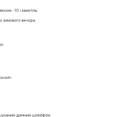
ікном −10 і заметіль.
о зимового вечора.
!»
оком!»
вишуканим димним шлейфом.