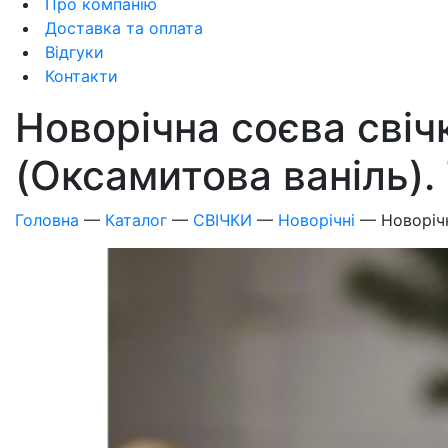
Про компанію
Доставка та оплата
Відгуки
Контакти
Новорічна соєва сві
(Оксамитова ваніль)
Головна
—
Каталог
—
СВІЧКИ
—
Новорічні
—
Новоріч