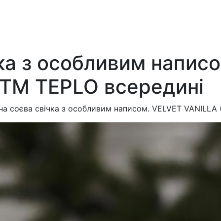
чка з особливим напис
. ТM TEPLO всередині
на соєва свічка з особливим написом. VELVET VANILLA 