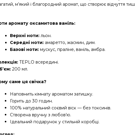
гатий, м’який і благородний аромат, що створює відчуття тиш
оти аромату оксамитова ваніль:
Верхні ноти:
 льон.
Середні ноти:
 амаретто, жасмин, дим.
Базові ноти:
 мускус, праліне, ваніль, амбра.
олекція:
 TEPLO всередині.
б’єм:
 200 мл.
ому саме ця свічка?
Наповнить кімнату ароматом затишку.
Горить до 30 годин.
100% натуральний соєвий віск — без токсинів.
Створена вручну з любов’ю.
Ідеальний подарунок у стильній коробці.
огляд: