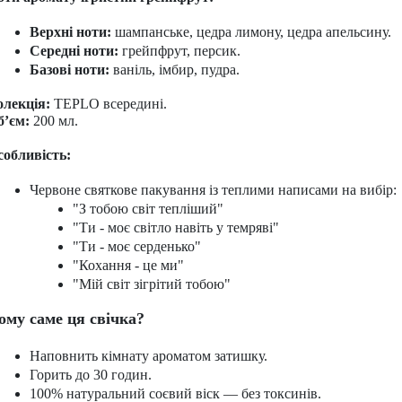
Верхні ноти: 
шампанське, цедра лимону, цедра апельсину.
Середні ноти:
 грейпфрут, персик.
Базові ноти:
 ваніль, імбир, пудра.
олекція:
TEPLO всередині.
б’єм:
200 мл.
собливість:
Червоне святкове пакування із теплими написами на вибір:
"З тобою світ тепліший"
"Ти - моє світло навіть у темряві"
"Ти - моє серденько"
"Кохання - це ми"
"Мій світ зігрітий тобою"
ому саме ця свічка?
Наповнить кімнату ароматом затишку.
Горить до 30 годин.
100% натуральний соєвий віск — без токсинів.