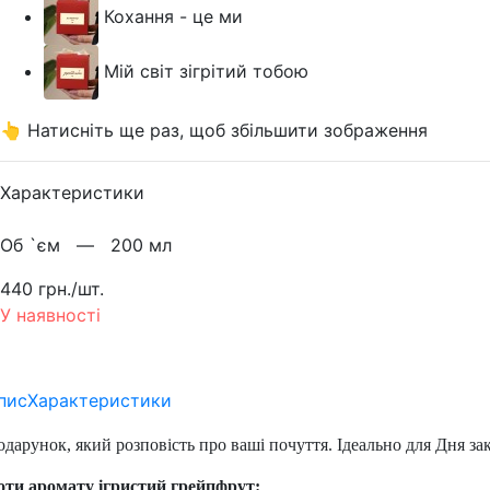
Кохання - це ми
Мій світ зігрітий тобою
👆 Натисніть ще раз, щоб збільшити зображення
Характеристики
Об `єм —
200 мл
440 грн./шт.
У наявності
пис
Характеристики
дарунок, який розповість про ваші почуття. Ідеально для Дня за
оти аромату ігристий грейпфрут: