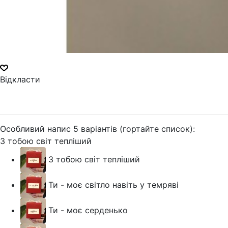
Відкласти
Особливий напис 5 варіантів (гортайте список):
З тобою світ тепліший
З тобою світ тепліший
Ти - моє світло навіть у темряві
Ти - моє серденько