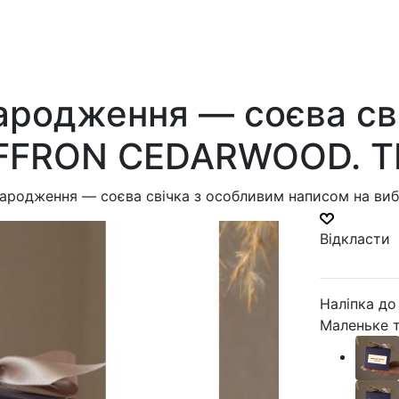
ародження — соєва св
SAFFRON CEDARWOOD. Т
народження — соєва свічка з особливим написом на в
Відкласти
Наліпка до
Маленьке т