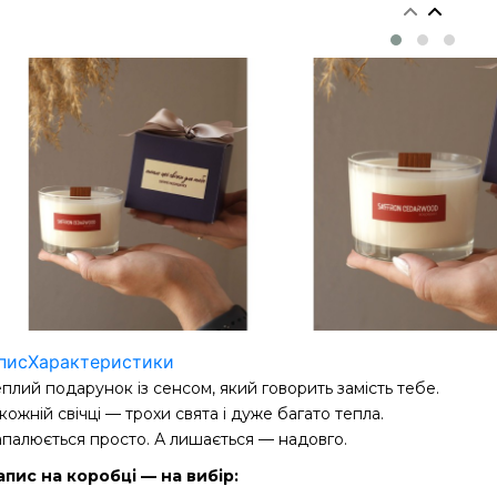
пис
Характеристики
плий подарунок із сенсом, який говорить замість тебе.
кожній свічці — трохи свята і дуже багато тепла.
апалюється просто. А лишається — надовго.
апис на коробці — на вибір: