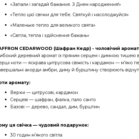
«Запали і загадай бажання. З Днем народження!»
«Тепло цієї свічки для тебе. Святкуй і насолоджуйся»
«Маленьке тепло для великого свята»
«Світла, тепла і здійснення бажань»
AFFRON CEDARWOOD (Шафран Кедр) - чоловічий аромат
либокий деревний аромат із пряним серцем і димною тишею в 
ерші ноти — яскрава цитрусова свіжість і кардамон — м’яко п
авершальні акорди амбри, диму й бурштину створюють відчуття
оти аромату:
Верхні — цитрусові, кардамон
Серцеві — шафран, фіалка, пало санто
Базові — дерево, сандал, дим, бурштин 
ому ця свічка — чудовий подарунок:
30 годин мʼякого світла