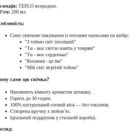
олекція:
TEPLO всередині.
б’єм:
200 мл.
собливість:
Синє святкове пакування із теплими написами на вибір:
"З тобою світ тепліший"
"Ти - моє світло навіть у темряві"
"Ти - моє серденько"
"Кохання - це ми"
"Мій світ зігрітий тобою"
ому саме ця свічка?
Наповнить кімнату ароматом затишку.
Горить до 30 годин.
100% натуральний соєвий віск — без токсинів.
Створена вручну з любов’ю.
Ідеальний подарунок у стильній коробці.
огляд: