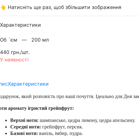
👆 Натисніть ще раз, щоб збільшити зображення
Характеристики
Об `єм —
200 мл
440 грн./шт.
У наявності
пис
Характеристики
дарунок, який розповість про ваші почуття. Ідеально для Дня за
оти аромату ігристий грейпфрут:
Верхні ноти: 
шампанське, цедра лимону, цедра апельсину.
Середні ноти:
 грейпфрут, персик.
Базові ноти:
 ваніль, імбир, пудра.