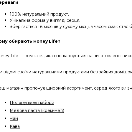
ереваги
100% натуральний продукт.
Унікальна форма у вигляді серця.
Зберігається 18 місяців у сухому місці, з часом смак стає
ому обирають Honey Life?
oney Life — компанія, яка спеціалізується на виготовленні ви
и відомі своїми натуральними продуктами без зайвих домішок, 
аш магазин пропонує широкий асортимент, серед якого ви з
Подарункові набори
Медова паста (крем-мед)
Чай
Кава