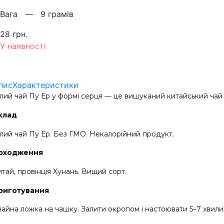
Вага —
9 грамів
28 грн.
У наявності
пис
Характеристики
ілий чай Пу Ер у формі серця — це вишуканий китайський чай і
клад
ілий чай Пу Ер. Без ГМО. Некалорійний продукт.
оходження
тай, провінція Хунань. Вищий сорт.
риготування
 чайна ложка на чашку. Залити окропом і настоювати 5–7 хвили