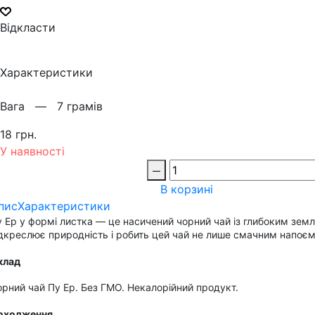
Відкласти
Характеристики
Вага —
7 грамів
18 грн.
У наявності
В корзині
пис
Характеристики
 Ер у формі листка — це насичений чорний чай із глибоким зем
дкреслює природність і робить цей чай не лише смачним напоєм
клад
рний чай Пу Ер. Без ГМО. Некалорійний продукт.
оходження