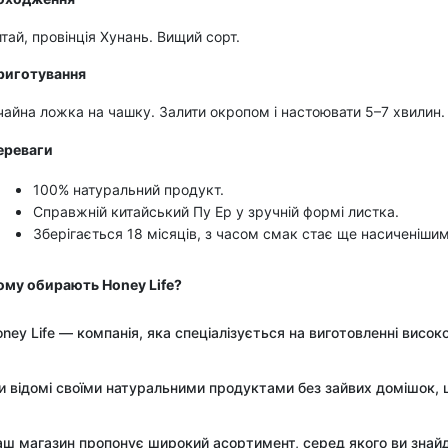
тай, провінція Хунань. Вищий сорт.
риготування
чайна ложка на чашку. Залити окропом і настоювати 5–7 хвилин.
ереваги
100% натуральний продукт.
Справжній китайський Пу Ер у зручній формі листка.
Зберігається 18 місяців, з часом смак стає ще насиченішим
ому обирають Honey Life?
ney Life — компанія, яка спеціалізується на виготовленні висо
 відомі своїми натуральними продуктами без зайвих домішок, щ
аш магазин пропонує широкий асортимент, серед якого ви знай